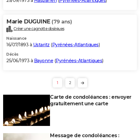
25/09/1973 à
Hasparren
(
Pyrénées-Atlantiques
)
Marie DUGUINE
(79 ans)
Créer une cagnotte obsèques
Naissance
16/07/1893 à
Ustaritz
(
Pyrénées-Atlantiques
)
Décès
25/06/1973 à
Bayonne
(
Pyrénées-Atlantiques
)
1
2
Carte de condoléances : envoyer
gratuitement une carte
Message de condoléances :