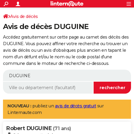
ACTUALITÉS
Connexion
S'inscrire
Avis de décès
Rechercher
Société
Education
Villes
Politique
Faits Divers
Monde
+
SPORT
Avis de décès DUGUINE
Football
Cyclisme
Forum
Coupe du monde 2026
Tennis
Rugby
CULTURE
Accédez gratuitement sur cette page au carnet des décès des
TNT
Cinéma
Musique
Programme TV
Streaming
Sorties cinéma
+
DUGUINE. Vous pouvez affiner votre recherche ou trouver un
FINANCE
avis de décès ou un avis d'obsèques plus ancien en tapant le
Impôts
Immobilier
Banque
Crédit
Retraite
Epargne
Risques naturels par ville
Assurance
AUTO
nom d'un défunt et/ou le nom ou le code postal d'une
commune dans le moteur de recherche ci-dessous.
Réserver un essai
Berlines
Forum auto
Essais
Citadines
SUV
+
HIGH-TECH
Meilleur smartphone
Ordinateurs
Guide high-tech
Mobiles
Internet
Jeux vidéo
+
BRICOLAGE
Aménagement intérieur
Cuisine
Jardinage
+
Forum
Extérieur
Salle de bains
Rangement
WEEK-END
Escapades
Expositions
Week-end nature
Guides de France
Patrimoine
Musées
+
LIFESTYLE
NOUVEAU :
publiez un
avis de décès gratuit
sur
Linternaute.com
Bien-être
Mode
+
Art de vivre
Loisirs
Modes de vie
SANTE
Robert DUGUINE
Guide de la santé
Médicaments
+
Alimentation
Maladies
Sommeil
(71 ans)
VOYAGE