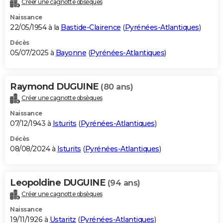
Créer une cagnotte obsèques
City break
Voyage de noces
Climat
Destinations
Voyage nature
Forum
+
PHOTO
Naissance
22/05/1954 à la
Bastide-Clairence
(
Pyrénées-Atlantiques
)
GUIDES D'ACHAT
Décès
05/07/2025 à
Bayonne
(
Pyrénées-Atlantiques
)
BONS PLANS
CARTE DE VOEUX
Raymond DUGUINE
(80 ans)
Carte Bonne année
Carte Pâques
Carte de Noël
Carte Saint-Valentin
Carte d'anniversaire
DICTIONNAIRE
Créer une cagnotte obsèques
Biographies
Expressions
Dictionnaire
Citations
Proverbes
PROGRAMME TV
Naissance
07/12/1943 à
Isturits
(
Pyrénées-Atlantiques
)
COPAINS D'AVANT
Décès
08/08/2024 à
Isturits
(
Pyrénées-Atlantiques
)
Se connecter
Collèges
Universités
Service militaire
S'inscrire
Lycées
Primaires
Entreprises
Avis de recherche
AVIS DE DÉCÈS
FORUM
Leopoldine DUGUINE
(94 ans)
Lifestyle
Sport
Television
Cinema
Bricolage
Culture
Auto
Voyage
Créer une cagnotte obsèques
Naissance
19/11/1926 à
Ustaritz
(
Pyrénées-Atlantiques
)