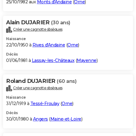
25/10/1982 aux
Monts d'Andaine
(
Orne
)
Alain DUJARIER
(30 ans)
Créer une cagnotte obsèques
Naissance
22/10/1950 à
Rives d'Andaine
(
Orne
)
Décès
01/06/1981 à
Lassay-les-Châteaux
(
Mayenne
)
Roland DUJARIER
(60 ans)
Créer une cagnotte obsèques
Naissance
31/12/1919 à
Tessé-Froulay
(
Orne
)
Décès
30/01/1980 à
Angers
(
Maine-et-Loire
)