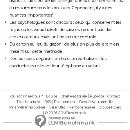
draps : "L'idéal est de les changer une fois par semaine, ou
au maximum tous les dix jours. Cependant, il y a des
nuances importantes"
Les psychologues sont d'accord : ceux qui conservent les
reçus ou les vieux tickets de caisses ne sont pas des
accumulateurs, mais ont besoin de contrôle
Du carton au lieu du gazon : de plus en plus de jardiniers
misent sur cette méthode
Des policiers déguisés en buisson verbalisent les
conducteurs utilisant leur téléphone au volant
Qui sommes-nous ?
Equipe
Charte éditoriale
Publicité
Contact
Tous les articles
RSS
Recrutement
Données personnelles
Paramétrer les cookies
Gérer Utiq
Mentions légales
Groupe Figaro
© 2026 CCM Benchmark