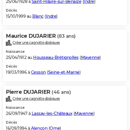
25/06/1928 à
Saint-Hilaire-sur-Benaize
(
Indre
)
Décès
15/10/1999 au
Blanc
(
Indre
)
Maurice DUJARIER
(83 ans)
Créer une cagnotte obsèques
Naissance
25/04/1912 au
Housseau-Brétignolles
(
Mayenne
)
Décès
19/03/1996 à
Cesson
(
Seine-et-Marne
)
Pierre DUJARIER
(46 ans)
Créer une cagnotte obsèques
Naissance
26/09/1947 à
Lassay-les-Châteaux
(
Mayenne
)
Décès
16/09/1994 à
Alençon
(
Orne
)