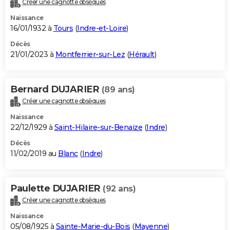
Créer une cagnotte obsèques
City break
Voyage de noces
Climat
Destinations
Voyage nature
Forum
+
PHOTO
Naissance
16/01/1932 à
Tours
(
Indre-et-Loire
)
GUIDES D'ACHAT
Décès
21/01/2023 à
Montferrier-sur-Lez
(
Hérault
)
BONS PLANS
CARTE DE VOEUX
Bernard DUJARIER
(89 ans)
Carte Bonne année
Carte Pâques
Carte de Noël
Carte Saint-Valentin
Carte d'anniversaire
DICTIONNAIRE
Créer une cagnotte obsèques
Biographies
Expressions
Dictionnaire
Citations
Proverbes
PROGRAMME TV
Naissance
22/12/1929 à
Saint-Hilaire-sur-Benaize
(
Indre
)
COPAINS D'AVANT
Décès
11/02/2019 au
Blanc
(
Indre
)
Se connecter
Collèges
Universités
Service militaire
S'inscrire
Lycées
Primaires
Entreprises
Avis de recherche
AVIS DE DÉCÈS
FORUM
Paulette DUJARIER
(92 ans)
Lifestyle
Sport
Television
Cinema
Bricolage
Culture
Auto
Voyage
Créer une cagnotte obsèques
Naissance
05/08/1925 à
Sainte-Marie-du-Bois
(
Mayenne
)