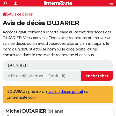
ACTUALITÉS
Connexion
S'inscrire
Avis de décès
Rechercher
Société
Education
Villes
Politique
Faits Divers
Monde
+
SPORT
Avis de décès DUJARIER
Football
Cyclisme
Forum
Coupe du monde 2026
Tennis
Rugby
CULTURE
Accédez gratuitement sur cette page au carnet des décès des
TNT
Cinéma
Musique
Programme TV
Streaming
Sorties cinéma
+
DUJARIER. Vous pouvez affiner votre recherche ou trouver un
FINANCE
avis de décès ou un avis d'obsèques plus ancien en tapant le
Impôts
Immobilier
Banque
Crédit
Retraite
Epargne
Risques naturels par ville
Assurance
AUTO
nom d'un défunt et/ou le nom ou le code postal d'une
commune dans le moteur de recherche ci-dessous.
Réserver un essai
Berlines
Forum auto
Essais
Citadines
SUV
+
HIGH-TECH
Meilleur smartphone
Ordinateurs
Guide high-tech
Mobiles
Internet
Jeux vidéo
+
BRICOLAGE
Aménagement intérieur
Cuisine
Jardinage
+
Forum
Extérieur
Salle de bains
Rangement
WEEK-END
Escapades
Expositions
Week-end nature
Guides de France
Patrimoine
Musées
+
LIFESTYLE
NOUVEAU :
publiez un
avis de décès gratuit
sur
Linternaute.com
Bien-être
Mode
+
Art de vivre
Loisirs
Modes de vie
SANTE
Michel DUJARIER
Guide de la santé
Médicaments
+
Alimentation
Maladies
Sommeil
(91 ans)
VOYAGE