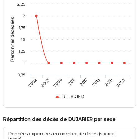
2,25
2
Personnes décédées
1,75
1,5
1,25
1
0,75
2002
2003
2004
2011
2017
2018
2019
2023
DUJARIER
Répartition des décès de DUJARIER par sexe
Données exprimées en nombre de décès (source :
Insee)