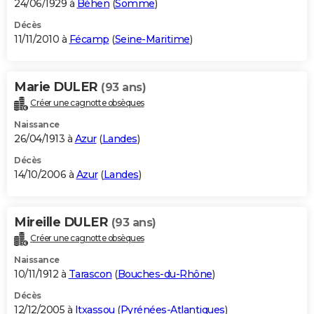
24/06/1929 à
Béhen
(
Somme
)
Décès
11/11/2010 à
Fécamp
(
Seine-Maritime
)
Marie DULER
(93 ans)
Créer une cagnotte obsèques
Naissance
26/04/1913 à
Azur
(
Landes
)
Décès
14/10/2006 à
Azur
(
Landes
)
Mireille DULER
(93 ans)
Créer une cagnotte obsèques
Naissance
10/11/1912 à
Tarascon
(
Bouches-du-Rhône
)
Décès
12/12/2005 à
Itxassou
(
Pyrénées-Atlantiques
)