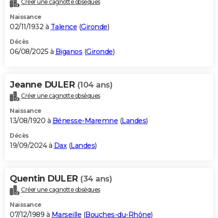
Créer une cagnotte obsèques
City break
Voyage de noces
Climat
Destinations
Voyage nature
Forum
+
PHOTO
Naissance
02/11/1932 à
Talence
(
Gironde
)
GUIDES D'ACHAT
Décès
06/08/2025 à
Biganos
(
Gironde
)
BONS PLANS
CARTE DE VOEUX
Jeanne DULER
(104 ans)
Carte Bonne année
Carte Pâques
Carte de Noël
Carte Saint-Valentin
Carte d'anniversaire
DICTIONNAIRE
Créer une cagnotte obsèques
Biographies
Expressions
Dictionnaire
Citations
Proverbes
PROGRAMME TV
Naissance
13/08/1920 à
Bénesse-Maremne
(
Landes
)
COPAINS D'AVANT
Décès
19/09/2024 à
Dax
(
Landes
)
Se connecter
Collèges
Universités
Service militaire
S'inscrire
Lycées
Primaires
Entreprises
Avis de recherche
AVIS DE DÉCÈS
FORUM
Quentin DULER
(34 ans)
Lifestyle
Sport
Television
Cinema
Bricolage
Culture
Auto
Voyage
Créer une cagnotte obsèques
Naissance
07/12/1989 à
Marseille
(
Bouches-du-Rhône
)