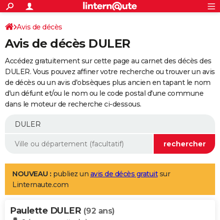
ACTUALITÉS
Connexion
S'inscrire
Avis de décès
Rechercher
Société
Education
Villes
Politique
Faits Divers
Monde
+
SPORT
Avis de décès DULER
Football
Cyclisme
Forum
Coupe du monde 2026
Tennis
Rugby
CULTURE
Accédez gratuitement sur cette page au carnet des décès des
TNT
Cinéma
Musique
Programme TV
Streaming
Sorties cinéma
+
DULER. Vous pouvez affiner votre recherche ou trouver un avis
FINANCE
de décès ou un avis d'obsèques plus ancien en tapant le nom
Impôts
Immobilier
Banque
Crédit
Retraite
Epargne
Risques naturels par ville
Assurance
AUTO
d'un défunt et/ou le nom ou le code postal d'une commune
dans le moteur de recherche ci-dessous.
Réserver un essai
Berlines
Forum auto
Essais
Citadines
SUV
+
HIGH-TECH
Meilleur smartphone
Ordinateurs
Guide high-tech
Mobiles
Internet
Jeux vidéo
+
BRICOLAGE
Aménagement intérieur
Cuisine
Jardinage
+
Forum
Extérieur
Salle de bains
Rangement
WEEK-END
Escapades
Expositions
Week-end nature
Guides de France
Patrimoine
Musées
+
LIFESTYLE
NOUVEAU :
publiez un
avis de décès gratuit
sur
Linternaute.com
Bien-être
Mode
+
Art de vivre
Loisirs
Modes de vie
SANTE
Paulette DULER
Guide de la santé
Médicaments
+
Alimentation
Maladies
Sommeil
(92 ans)
VOYAGE