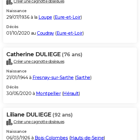
Créer une cagnotte obsèques
City break
Voyage de noces
Climat
Destinations
Voyage nature
Forum
+
PHOTO
Naissance
29/07/1936 à la
Loupe
(
Eure-et-Loir
)
GUIDES D'ACHAT
Décès
01/10/2020 au
Coudray
(
Eure-et-Loir
)
BONS PLANS
CARTE DE VOEUX
Catherine DULIEGE
(76 ans)
Carte Bonne année
Carte Pâques
Carte de Noël
Carte Saint-Valentin
Carte d'anniversaire
DICTIONNAIRE
Créer une cagnotte obsèques
Biographies
Expressions
Dictionnaire
Citations
Proverbes
PROGRAMME TV
Naissance
21/01/1944 à
Fresnay-sur-Sarthe
(
Sarthe
)
COPAINS D'AVANT
Décès
30/05/2020 à
Montpellier
(
Hérault
)
Se connecter
Collèges
Universités
Service militaire
S'inscrire
Lycées
Primaires
Entreprises
Avis de recherche
AVIS DE DÉCÈS
FORUM
Liliane DULIEGE
(92 ans)
Lifestyle
Sport
Television
Cinema
Bricolage
Culture
Auto
Voyage
Créer une cagnotte obsèques
Naissance
06/03/1926 à
Bois-Colombes
(
Hauts-de-Seine
)