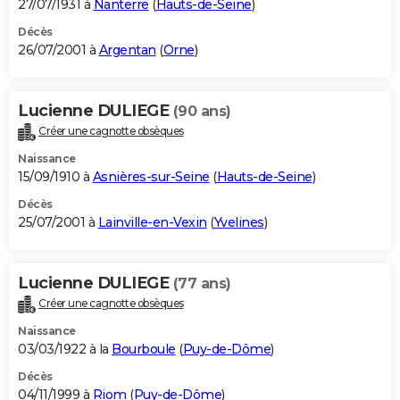
27/07/1931 à
Nanterre
(
Hauts-de-Seine
)
Décès
26/07/2001 à
Argentan
(
Orne
)
Lucienne DULIEGE
(90 ans)
Créer une cagnotte obsèques
Naissance
15/09/1910 à
Asnières-sur-Seine
(
Hauts-de-Seine
)
Décès
25/07/2001 à
Lainville-en-Vexin
(
Yvelines
)
Lucienne DULIEGE
(77 ans)
Créer une cagnotte obsèques
Naissance
03/03/1922 à la
Bourboule
(
Puy-de-Dôme
)
Décès
04/11/1999 à
Riom
(
Puy-de-Dôme
)