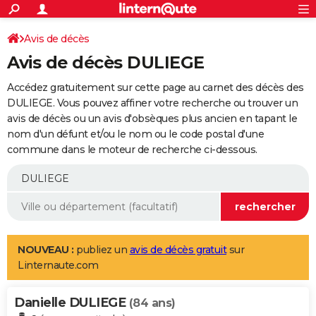
ACTUALITÉS
Connexion
S'inscrire
Avis de décès
Rechercher
Société
Education
Villes
Politique
Faits Divers
Monde
+
SPORT
Avis de décès DULIEGE
Football
Cyclisme
Forum
Coupe du monde 2026
Tennis
Rugby
CULTURE
Accédez gratuitement sur cette page au carnet des décès des
TNT
Cinéma
Musique
Programme TV
Streaming
Sorties cinéma
+
DULIEGE. Vous pouvez affiner votre recherche ou trouver un
FINANCE
avis de décès ou un avis d'obsèques plus ancien en tapant le
Impôts
Immobilier
Banque
Crédit
Retraite
Epargne
Risques naturels par ville
Assurance
AUTO
nom d'un défunt et/ou le nom ou le code postal d'une
commune dans le moteur de recherche ci-dessous.
Réserver un essai
Berlines
Forum auto
Essais
Citadines
SUV
+
HIGH-TECH
Meilleur smartphone
Ordinateurs
Guide high-tech
Mobiles
Internet
Jeux vidéo
+
BRICOLAGE
Aménagement intérieur
Cuisine
Jardinage
+
Forum
Extérieur
Salle de bains
Rangement
WEEK-END
Escapades
Expositions
Week-end nature
Guides de France
Patrimoine
Musées
+
LIFESTYLE
NOUVEAU :
publiez un
avis de décès gratuit
sur
Linternaute.com
Bien-être
Mode
+
Art de vivre
Loisirs
Modes de vie
SANTE
Danielle DULIEGE
Guide de la santé
Médicaments
+
Alimentation
Maladies
Sommeil
(84 ans)
VOYAGE