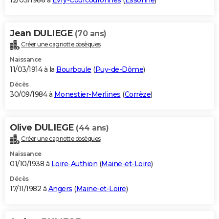
12/03/1986 à
Évry-Courcouronnes
(
Essonne
)
Jean DULIEGE
(70 ans)
Créer une cagnotte obsèques
Naissance
11/03/1914 à la
Bourboule
(
Puy-de-Dôme
)
Décès
30/09/1984 à
Monestier-Merlines
(
Corrèze
)
Olive DULIEGE
(44 ans)
Créer une cagnotte obsèques
Naissance
01/10/1938 à
Loire-Authion
(
Maine-et-Loire
)
Décès
17/11/1982 à
Angers
(
Maine-et-Loire
)