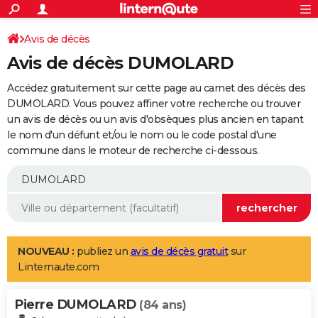
ACTUALITÉS
Connexion
S'inscrire
Avis de décès
Rechercher
Société
Education
Villes
Politique
Faits Divers
Monde
+
SPORT
Avis de décès DUMOLARD
Football
Cyclisme
Forum
Coupe du monde 2026
Tennis
Rugby
CULTURE
Accédez gratuitement sur cette page au carnet des décès des
TNT
Cinéma
Musique
Programme TV
Streaming
Sorties cinéma
+
DUMOLARD. Vous pouvez affiner votre recherche ou trouver
FINANCE
un avis de décès ou un avis d'obsèques plus ancien en tapant
Impôts
Immobilier
Banque
Crédit
Retraite
Epargne
Risques naturels par ville
Assurance
AUTO
le nom d'un défunt et/ou le nom ou le code postal d'une
commune dans le moteur de recherche ci-dessous.
Réserver un essai
Berlines
Forum auto
Essais
Citadines
SUV
+
HIGH-TECH
Meilleur smartphone
Ordinateurs
Guide high-tech
Mobiles
Internet
Jeux vidéo
+
BRICOLAGE
Aménagement intérieur
Cuisine
Jardinage
+
Forum
Extérieur
Salle de bains
Rangement
WEEK-END
Escapades
Expositions
Week-end nature
Guides de France
Patrimoine
Musées
+
LIFESTYLE
NOUVEAU :
publiez un
avis de décès gratuit
sur
Linternaute.com
Bien-être
Mode
+
Art de vivre
Loisirs
Modes de vie
SANTE
Pierre DUMOLARD
Guide de la santé
Médicaments
+
Alimentation
Maladies
Sommeil
(84 ans)
VOYAGE