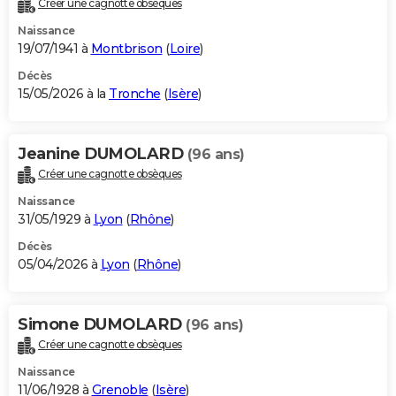
Créer une cagnotte obsèques
City break
Voyage de noces
Climat
Destinations
Voyage nature
Forum
+
PHOTO
Naissance
19/07/1941 à
Montbrison
(
Loire
)
GUIDES D'ACHAT
Décès
15/05/2026 à la
Tronche
(
Isère
)
BONS PLANS
CARTE DE VOEUX
Jeanine DUMOLARD
(96 ans)
Carte Bonne année
Carte Pâques
Carte de Noël
Carte Saint-Valentin
Carte d'anniversaire
DICTIONNAIRE
Créer une cagnotte obsèques
Biographies
Expressions
Dictionnaire
Citations
Proverbes
PROGRAMME TV
Naissance
31/05/1929 à
Lyon
(
Rhône
)
COPAINS D'AVANT
Décès
05/04/2026 à
Lyon
(
Rhône
)
Se connecter
Collèges
Universités
Service militaire
S'inscrire
Lycées
Primaires
Entreprises
Avis de recherche
AVIS DE DÉCÈS
FORUM
Simone DUMOLARD
(96 ans)
Lifestyle
Sport
Television
Cinema
Bricolage
Culture
Auto
Voyage
Créer une cagnotte obsèques
Naissance
11/06/1928 à
Grenoble
(
Isère
)