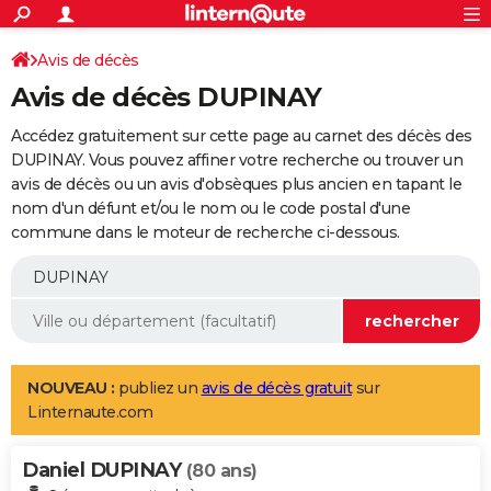
ACTUALITÉS
Connexion
S'inscrire
Avis de décès
Rechercher
Société
Education
Villes
Politique
Faits Divers
Monde
+
SPORT
Avis de décès DUPINAY
Football
Cyclisme
Forum
Coupe du monde 2026
Tennis
Rugby
CULTURE
Accédez gratuitement sur cette page au carnet des décès des
TNT
Cinéma
Musique
Programme TV
Streaming
Sorties cinéma
+
DUPINAY. Vous pouvez affiner votre recherche ou trouver un
FINANCE
avis de décès ou un avis d'obsèques plus ancien en tapant le
Impôts
Immobilier
Banque
Crédit
Retraite
Epargne
Risques naturels par ville
Assurance
AUTO
nom d'un défunt et/ou le nom ou le code postal d'une
commune dans le moteur de recherche ci-dessous.
Réserver un essai
Berlines
Forum auto
Essais
Citadines
SUV
+
HIGH-TECH
Meilleur smartphone
Ordinateurs
Guide high-tech
Mobiles
Internet
Jeux vidéo
+
BRICOLAGE
Aménagement intérieur
Cuisine
Jardinage
+
Forum
Extérieur
Salle de bains
Rangement
WEEK-END
Escapades
Expositions
Week-end nature
Guides de France
Patrimoine
Musées
+
LIFESTYLE
NOUVEAU :
publiez un
avis de décès gratuit
sur
Linternaute.com
Bien-être
Mode
+
Art de vivre
Loisirs
Modes de vie
SANTE
Daniel DUPINAY
Guide de la santé
Médicaments
+
Alimentation
Maladies
Sommeil
(80 ans)
VOYAGE