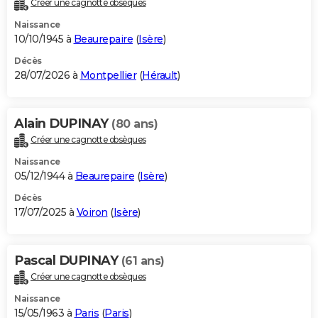
Créer une cagnotte obsèques
City break
Voyage de noces
Climat
Destinations
Voyage nature
Forum
+
PHOTO
Naissance
10/10/1945 à
Beaurepaire
(
Isère
)
GUIDES D'ACHAT
Décès
28/07/2026 à
Montpellier
(
Hérault
)
BONS PLANS
CARTE DE VOEUX
Alain DUPINAY
(80 ans)
Carte Bonne année
Carte Pâques
Carte de Noël
Carte Saint-Valentin
Carte d'anniversaire
DICTIONNAIRE
Créer une cagnotte obsèques
Biographies
Expressions
Dictionnaire
Citations
Proverbes
PROGRAMME TV
Naissance
05/12/1944 à
Beaurepaire
(
Isère
)
COPAINS D'AVANT
Décès
17/07/2025 à
Voiron
(
Isère
)
Se connecter
Collèges
Universités
Service militaire
S'inscrire
Lycées
Primaires
Entreprises
Avis de recherche
AVIS DE DÉCÈS
FORUM
Pascal DUPINAY
(61 ans)
Lifestyle
Sport
Television
Cinema
Bricolage
Culture
Auto
Voyage
Créer une cagnotte obsèques
Naissance
15/05/1963 à
Paris
(
Paris
)