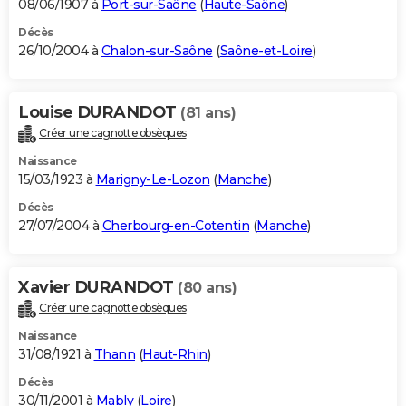
08/06/1907 à
Port-sur-Saône
(
Haute-Saône
)
Décès
26/10/2004 à
Chalon-sur-Saône
(
Saône-et-Loire
)
Louise DURANDOT
(81 ans)
Créer une cagnotte obsèques
Naissance
15/03/1923 à
Marigny-Le-Lozon
(
Manche
)
Décès
27/07/2004 à
Cherbourg-en-Cotentin
(
Manche
)
Xavier DURANDOT
(80 ans)
Créer une cagnotte obsèques
Naissance
31/08/1921 à
Thann
(
Haut-Rhin
)
Décès
30/11/2001 à
Mably
(
Loire
)