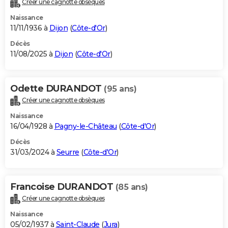
Créer une cagnotte obsèques
City break
Voyage de noces
Climat
Destinations
Voyage nature
Forum
+
PHOTO
Naissance
11/11/1936 à
Dijon
(
Côte-d'Or
)
GUIDES D'ACHAT
Décès
11/08/2025 à
Dijon
(
Côte-d'Or
)
BONS PLANS
CARTE DE VOEUX
Odette DURANDOT
(95 ans)
Carte Bonne année
Carte Pâques
Carte de Noël
Carte Saint-Valentin
Carte d'anniversaire
DICTIONNAIRE
Créer une cagnotte obsèques
Biographies
Expressions
Dictionnaire
Citations
Proverbes
PROGRAMME TV
Naissance
16/04/1928 à
Pagny-le-Château
(
Côte-d'Or
)
COPAINS D'AVANT
Décès
31/03/2024 à
Seurre
(
Côte-d'Or
)
Se connecter
Collèges
Universités
Service militaire
S'inscrire
Lycées
Primaires
Entreprises
Avis de recherche
AVIS DE DÉCÈS
FORUM
Francoise DURANDOT
(85 ans)
Lifestyle
Sport
Television
Cinema
Bricolage
Culture
Auto
Voyage
Créer une cagnotte obsèques
Naissance
05/02/1937 à
Saint-Claude
(
Jura
)