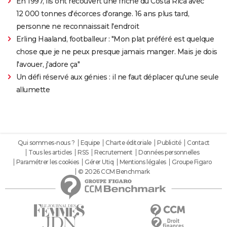
En 1997, ils ont recouvert une friche du Costa Rica avec
12 000 tonnes d'écorces d'orange. 16 ans plus tard,
personne ne reconnaissait l'endroit
Erling Haaland, footballeur : "Mon plat préféré est quelque
chose que je ne peux presque jamais manger. Mais je dois
l'avouer, j'adore ça"
Un défi réservé aux génies : il ne faut déplacer qu'une seule
allumette
Qui sommes-nous ?
Equipe
Charte éditoriale
Publicité
Contact
Tous les articles
RSS
Recrutement
Données personnelles
Paramétrer les cookies
Gérer Utiq
Mentions légales
Groupe Figaro
© 2026 CCM Benchmark