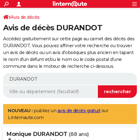
ACTUALITÉS
Connexion
S'inscrire
Avis de décès
Rechercher
Société
Education
Villes
Politique
Faits Divers
Monde
+
SPORT
Avis de décès DURANDOT
Football
Cyclisme
Forum
Coupe du monde 2026
Tennis
Rugby
CULTURE
Accédez gratuitement sur cette page au carnet des décès des
TNT
Cinéma
Musique
Programme TV
Streaming
Sorties cinéma
+
DURANDOT. Vous pouvez affiner votre recherche ou trouver
FINANCE
un avis de décès ou un avis d'obsèques plus ancien en tapant
Impôts
Immobilier
Banque
Crédit
Retraite
Epargne
Risques naturels par ville
Assurance
AUTO
le nom d'un défunt et/ou le nom ou le code postal d'une
commune dans le moteur de recherche ci-dessous.
Réserver un essai
Berlines
Forum auto
Essais
Citadines
SUV
+
HIGH-TECH
Meilleur smartphone
Ordinateurs
Guide high-tech
Mobiles
Internet
Jeux vidéo
+
BRICOLAGE
Aménagement intérieur
Cuisine
Jardinage
+
Forum
Extérieur
Salle de bains
Rangement
WEEK-END
Escapades
Expositions
Week-end nature
Guides de France
Patrimoine
Musées
+
LIFESTYLE
NOUVEAU :
publiez un
avis de décès gratuit
sur
Linternaute.com
Bien-être
Mode
+
Art de vivre
Loisirs
Modes de vie
SANTE
Monique DURANDOT
Guide de la santé
Médicaments
+
Alimentation
Maladies
Sommeil
(88 ans)
VOYAGE