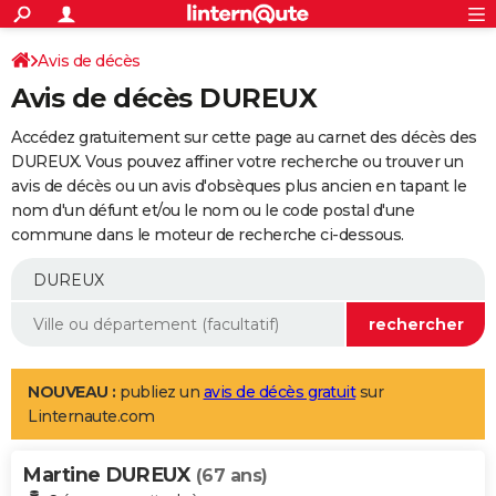
ACTUALITÉS
Connexion
S'inscrire
Avis de décès
Rechercher
Société
Education
Villes
Politique
Faits Divers
Monde
+
SPORT
Avis de décès DUREUX
Football
Cyclisme
Forum
Coupe du monde 2026
Tennis
Rugby
CULTURE
Accédez gratuitement sur cette page au carnet des décès des
TNT
Cinéma
Musique
Programme TV
Streaming
Sorties cinéma
+
DUREUX. Vous pouvez affiner votre recherche ou trouver un
FINANCE
avis de décès ou un avis d'obsèques plus ancien en tapant le
Impôts
Immobilier
Banque
Crédit
Retraite
Epargne
Risques naturels par ville
Assurance
AUTO
nom d'un défunt et/ou le nom ou le code postal d'une
commune dans le moteur de recherche ci-dessous.
Réserver un essai
Berlines
Forum auto
Essais
Citadines
SUV
+
HIGH-TECH
Meilleur smartphone
Ordinateurs
Guide high-tech
Mobiles
Internet
Jeux vidéo
+
BRICOLAGE
Aménagement intérieur
Cuisine
Jardinage
+
Forum
Extérieur
Salle de bains
Rangement
WEEK-END
Escapades
Expositions
Week-end nature
Guides de France
Patrimoine
Musées
+
LIFESTYLE
NOUVEAU :
publiez un
avis de décès gratuit
sur
Linternaute.com
Bien-être
Mode
+
Art de vivre
Loisirs
Modes de vie
SANTE
Martine DUREUX
Guide de la santé
Médicaments
+
Alimentation
Maladies
Sommeil
(67 ans)
VOYAGE