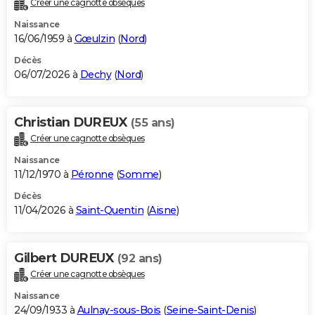
Créer une cagnotte obsèques
City break
Voyage de noces
Climat
Destinations
Voyage nature
Forum
+
PHOTO
Naissance
16/06/1959 à
Gœulzin
(
Nord
)
GUIDES D'ACHAT
Décès
06/07/2026 à
Dechy
(
Nord
)
BONS PLANS
CARTE DE VOEUX
Christian DUREUX
(55 ans)
Carte Bonne année
Carte Pâques
Carte de Noël
Carte Saint-Valentin
Carte d'anniversaire
DICTIONNAIRE
Créer une cagnotte obsèques
Biographies
Expressions
Dictionnaire
Citations
Proverbes
PROGRAMME TV
Naissance
11/12/1970 à
Péronne
(
Somme
)
COPAINS D'AVANT
Décès
11/04/2026 à
Saint-Quentin
(
Aisne
)
Se connecter
Collèges
Universités
Service militaire
S'inscrire
Lycées
Primaires
Entreprises
Avis de recherche
AVIS DE DÉCÈS
FORUM
Gilbert DUREUX
(92 ans)
Lifestyle
Sport
Television
Cinema
Bricolage
Culture
Auto
Voyage
Créer une cagnotte obsèques
Naissance
24/09/1933 à
Aulnay-sous-Bois
(
Seine-Saint-Denis
)