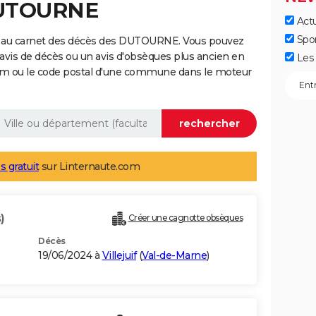
DUTOURNE
Actu
Spo
e au carnet des décès des DUTOURNE. Vous pouvez
 avis de décès ou un avis d'obsèques plus ancien en
Les 
nom ou le code postal d'une commune dans le moteur
s gratuit
sur Linternaute.com
)
Créer une cagnotte obsèques
Décès
19/06/2024 à
Villejuif
(
Val-de-Marne
)