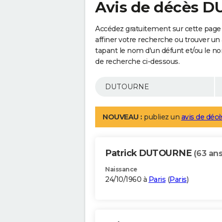
Avis de décès 
Accédez gratuitement sur cette pag
affiner votre recherche ou trouver un
tapant le nom d'un défunt et/ou le 
de recherche ci-dessous.
NOUVEAU :
publiez un
avis de décè
Patrick DUTOURNE
(63 ans
Naissance
24/10/1960 à
Paris
(
Paris
)