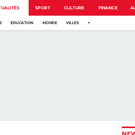
TUALITÉS
SPORT
CULTURE
FINANCE
A
S
EDUCATION
MONDE
VILLES
+
NEW