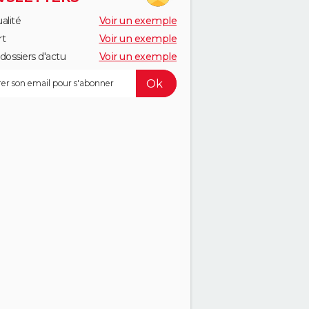
alité
Voir un exemple
rt
Voir un exemple
dossiers d'actu
Voir un exemple