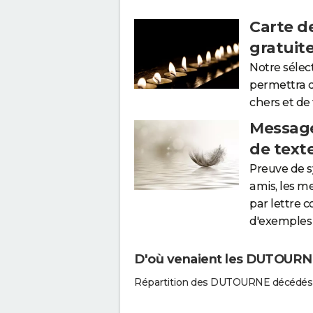
Carte d
gratuit
Notre sélec
permettra 
chers et de
Message
de text
Preuve de 
amis, les m
par lettre 
d'exemples 
D'où venaient les DUTOURNE
Répartition des DUTOURNE décédés 