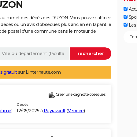
DUZON
Actu
Spo
 au carnet des décès des DUZON. Vous pouvez affiner
 décès ou un avis d'obsèques plus ancien en tapant le
Les 
code postal d'une commune dans le moteur de
s gratuit
sur Linternaute.com
Créer une cagnotte obsèques
Décès
itime
)
12/05/2025 à
Puyravault
(
Vendée
)