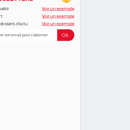
alité
Voir un exemple
rt
Voir un exemple
dossiers d'actu
Voir un exemple