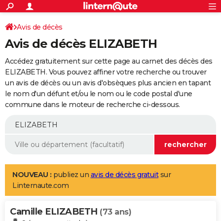
ACTUALITÉS
Connexion
S'inscrire
Avis de décès
Rechercher
Société
Education
Villes
Politique
Faits Divers
Monde
+
SPORT
Avis de décès ELIZABETH
Football
Cyclisme
Forum
Coupe du monde 2026
Tennis
Rugby
CULTURE
Accédez gratuitement sur cette page au carnet des décès des
TNT
Cinéma
Musique
Programme TV
Streaming
Sorties cinéma
+
ELIZABETH. Vous pouvez affiner votre recherche ou trouver
FINANCE
un avis de décès ou un avis d'obsèques plus ancien en tapant
Impôts
Immobilier
Banque
Crédit
Retraite
Epargne
Risques naturels par ville
Assurance
AUTO
le nom d'un défunt et/ou le nom ou le code postal d'une
commune dans le moteur de recherche ci-dessous.
Réserver un essai
Berlines
Forum auto
Essais
Citadines
SUV
+
HIGH-TECH
Meilleur smartphone
Ordinateurs
Guide high-tech
Mobiles
Internet
Jeux vidéo
+
BRICOLAGE
Aménagement intérieur
Cuisine
Jardinage
+
Forum
Extérieur
Salle de bains
Rangement
WEEK-END
Escapades
Expositions
Week-end nature
Guides de France
Patrimoine
Musées
+
LIFESTYLE
NOUVEAU :
publiez un
avis de décès gratuit
sur
Linternaute.com
Bien-être
Mode
+
Art de vivre
Loisirs
Modes de vie
SANTE
Camille ELIZABETH
Guide de la santé
Médicaments
+
Alimentation
Maladies
Sommeil
(73 ans)
VOYAGE