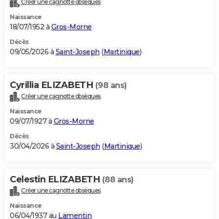
Créer une cagnotte obsèques
City break
Voyage de noces
Climat
Destinations
Voyage nature
Forum
+
PHOTO
Naissance
18/07/1952 à
Gros-Morne
GUIDES D'ACHAT
Décès
09/05/2026 à
Saint-Joseph
(
Martinique
)
BONS PLANS
CARTE DE VOEUX
Cyrillia ELIZABETH
(98 ans)
Carte Bonne année
Carte Pâques
Carte de Noël
Carte Saint-Valentin
Carte d'anniversaire
DICTIONNAIRE
Créer une cagnotte obsèques
Biographies
Expressions
Dictionnaire
Citations
Proverbes
PROGRAMME TV
Naissance
09/07/1927 à
Gros-Morne
COPAINS D'AVANT
Décès
30/04/2026 à
Saint-Joseph
(
Martinique
)
Se connecter
Collèges
Universités
Service militaire
S'inscrire
Lycées
Primaires
Entreprises
Avis de recherche
AVIS DE DÉCÈS
FORUM
Celestin ELIZABETH
(88 ans)
Lifestyle
Sport
Television
Cinema
Bricolage
Culture
Auto
Voyage
Créer une cagnotte obsèques
Naissance
06/04/1937 au
Lamentin