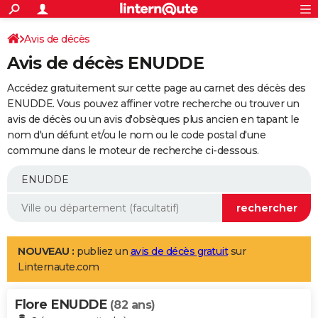
ACTUALITÉS
Connexion
S'inscrire
Avis de décès
Rechercher
Société
Education
Villes
Politique
Faits Divers
Monde
+
SPORT
Avis de décès ENUDDE
Football
Cyclisme
Forum
Coupe du monde 2026
Tennis
Rugby
CULTURE
Accédez gratuitement sur cette page au carnet des décès des
TNT
Cinéma
Musique
Programme TV
Streaming
Sorties cinéma
+
ENUDDE. Vous pouvez affiner votre recherche ou trouver un
FINANCE
avis de décès ou un avis d'obsèques plus ancien en tapant le
Impôts
Immobilier
Banque
Crédit
Retraite
Epargne
Risques naturels par ville
Assurance
AUTO
nom d'un défunt et/ou le nom ou le code postal d'une
commune dans le moteur de recherche ci-dessous.
Réserver un essai
Berlines
Forum auto
Essais
Citadines
SUV
+
HIGH-TECH
Meilleur smartphone
Ordinateurs
Guide high-tech
Mobiles
Internet
Jeux vidéo
+
BRICOLAGE
Aménagement intérieur
Cuisine
Jardinage
+
Forum
Extérieur
Salle de bains
Rangement
WEEK-END
Escapades
Expositions
Week-end nature
Guides de France
Patrimoine
Musées
+
LIFESTYLE
NOUVEAU :
publiez un
avis de décès gratuit
sur
Linternaute.com
Bien-être
Mode
+
Art de vivre
Loisirs
Modes de vie
SANTE
Flore ENUDDE
Guide de la santé
Médicaments
+
Alimentation
Maladies
Sommeil
(82 ans)
VOYAGE