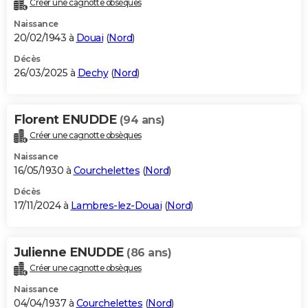
Créer une cagnotte obsèques
City break
Voyage de noces
Climat
Destinations
Voyage nature
Forum
+
PHOTO
Naissance
20/02/1943 à
Douai
(
Nord
)
GUIDES D'ACHAT
Décès
26/03/2025 à
Dechy
(
Nord
)
BONS PLANS
CARTE DE VOEUX
Florent ENUDDE
(94 ans)
Carte Bonne année
Carte Pâques
Carte de Noël
Carte Saint-Valentin
Carte d'anniversaire
DICTIONNAIRE
Créer une cagnotte obsèques
Biographies
Expressions
Dictionnaire
Citations
Proverbes
PROGRAMME TV
Naissance
16/05/1930 à
Courchelettes
(
Nord
)
COPAINS D'AVANT
Décès
17/11/2024 à
Lambres-lez-Douai
(
Nord
)
Se connecter
Collèges
Universités
Service militaire
S'inscrire
Lycées
Primaires
Entreprises
Avis de recherche
AVIS DE DÉCÈS
FORUM
Julienne ENUDDE
(86 ans)
Lifestyle
Sport
Television
Cinema
Bricolage
Culture
Auto
Voyage
Créer une cagnotte obsèques
Naissance
04/04/1937 à
Courchelettes
(
Nord
)