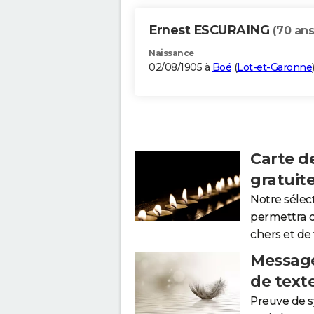
Ernest ESCURAING
(70 ans
Naissance
02/08/1905 à
Boé
(
Lot-et-Garonne
Carte d
gratuit
Notre sélec
permettra 
chers et de
Message
de text
Preuve de 