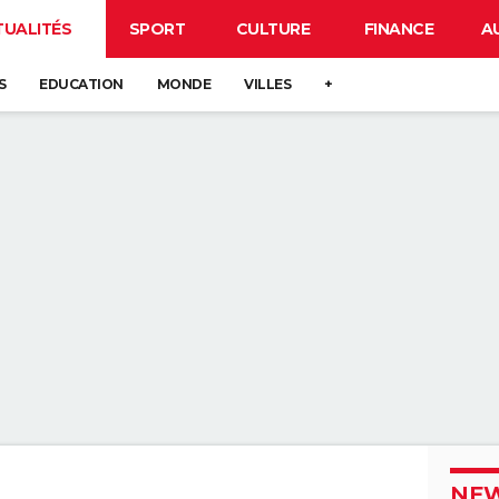
TUALITÉS
SPORT
CULTURE
FINANCE
A
S
EDUCATION
MONDE
VILLES
+
NEW