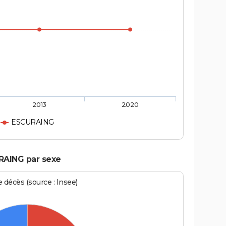
2013
2020
ESCURAING
RAING par sexe
écès (source : Insee)