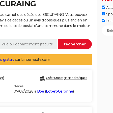
ESCURAING
Actu
Spo
e au carnet des décès des ESCURAING. Vous pouvez
 avis de décès ou un avis d'obsèques plus ancien en
Les 
nom ou le code postal d'une commune dans le moteur
s gratuit
sur Linternaute.com
ns)
Créer une cagnotte obsèques
Décès
07/07/2026 à
Boé
(
Lot-et-Garonne
)