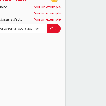
alité
Voir un exemple
rt
Voir un exemple
dossiers d'actu
Voir un exemple