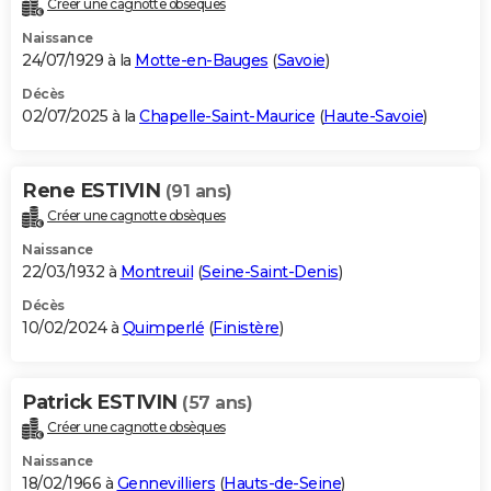
Créer une cagnotte obsèques
City break
Voyage de noces
Climat
Destinations
Voyage nature
Forum
+
PHOTO
Naissance
24/07/1929 à la
Motte-en-Bauges
(
Savoie
)
GUIDES D'ACHAT
Décès
02/07/2025 à la
Chapelle-Saint-Maurice
(
Haute-Savoie
)
BONS PLANS
CARTE DE VOEUX
Rene ESTIVIN
(91 ans)
Carte Bonne année
Carte Pâques
Carte de Noël
Carte Saint-Valentin
Carte d'anniversaire
DICTIONNAIRE
Créer une cagnotte obsèques
Biographies
Expressions
Dictionnaire
Citations
Proverbes
PROGRAMME TV
Naissance
22/03/1932 à
Montreuil
(
Seine-Saint-Denis
)
COPAINS D'AVANT
Décès
10/02/2024 à
Quimperlé
(
Finistère
)
Se connecter
Collèges
Universités
Service militaire
S'inscrire
Lycées
Primaires
Entreprises
Avis de recherche
AVIS DE DÉCÈS
FORUM
Patrick ESTIVIN
(57 ans)
Lifestyle
Sport
Television
Cinema
Bricolage
Culture
Auto
Voyage
Créer une cagnotte obsèques
Naissance
18/02/1966 à
Gennevilliers
(
Hauts-de-Seine
)