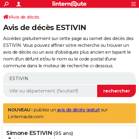
ACTUALITÉS
Connexion
S'inscrire
Avis de décès
Rechercher
Société
Education
Villes
Politique
Faits Divers
Monde
+
SPORT
Avis de décès ESTIVIN
Football
Cyclisme
Forum
Coupe du monde 2026
Tennis
Rugby
CULTURE
Accédez gratuitement sur cette page au carnet des décès des
TNT
Cinéma
Musique
Programme TV
Streaming
Sorties cinéma
+
ESTIVIN. Vous pouvez affiner votre recherche ou trouver un
FINANCE
avis de décès ou un avis d'obsèques plus ancien en tapant le
Impôts
Immobilier
Banque
Crédit
Retraite
Epargne
Risques naturels par ville
Assurance
AUTO
nom d'un défunt et/ou le nom ou le code postal d'une
commune dans le moteur de recherche ci-dessous.
Réserver un essai
Berlines
Forum auto
Essais
Citadines
SUV
+
HIGH-TECH
Meilleur smartphone
Ordinateurs
Guide high-tech
Mobiles
Internet
Jeux vidéo
+
BRICOLAGE
Aménagement intérieur
Cuisine
Jardinage
+
Forum
Extérieur
Salle de bains
Rangement
WEEK-END
Escapades
Expositions
Week-end nature
Guides de France
Patrimoine
Musées
+
LIFESTYLE
NOUVEAU :
publiez un
avis de décès gratuit
sur
Linternaute.com
Bien-être
Mode
+
Art de vivre
Loisirs
Modes de vie
SANTE
Simone ESTIVIN
Guide de la santé
Médicaments
+
Alimentation
Maladies
Sommeil
(95 ans)
VOYAGE