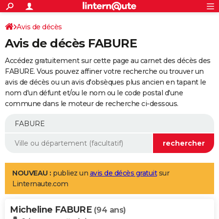
ACTUALITÉS
Connexion
S'inscrire
Avis de décès
Rechercher
Société
Education
Villes
Politique
Faits Divers
Monde
+
SPORT
Avis de décès FABURE
Football
Cyclisme
Forum
Coupe du monde 2026
Tennis
Rugby
CULTURE
Accédez gratuitement sur cette page au carnet des décès des
TNT
Cinéma
Musique
Programme TV
Streaming
Sorties cinéma
+
FABURE. Vous pouvez affiner votre recherche ou trouver un
FINANCE
avis de décès ou un avis d'obsèques plus ancien en tapant le
Impôts
Immobilier
Banque
Crédit
Retraite
Epargne
Risques naturels par ville
Assurance
AUTO
nom d'un défunt et/ou le nom ou le code postal d'une
commune dans le moteur de recherche ci-dessous.
Réserver un essai
Berlines
Forum auto
Essais
Citadines
SUV
+
HIGH-TECH
Meilleur smartphone
Ordinateurs
Guide high-tech
Mobiles
Internet
Jeux vidéo
+
BRICOLAGE
Aménagement intérieur
Cuisine
Jardinage
+
Forum
Extérieur
Salle de bains
Rangement
WEEK-END
Escapades
Expositions
Week-end nature
Guides de France
Patrimoine
Musées
+
LIFESTYLE
NOUVEAU :
publiez un
avis de décès gratuit
sur
Linternaute.com
Bien-être
Mode
+
Art de vivre
Loisirs
Modes de vie
SANTE
Micheline FABURE
Guide de la santé
Médicaments
+
Alimentation
Maladies
Sommeil
(94 ans)
VOYAGE