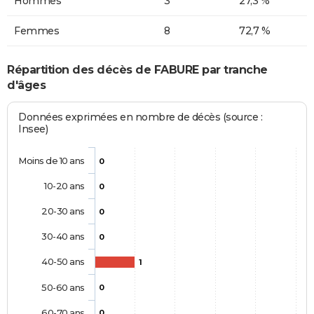
Hommes
3
27,3 %
Femmes
8
72,7 %
Répartition des décès de FABURE par tranche
d'âges
Données exprimées en nombre de décès (source :
Insee)
Moins de 10 ans
0
10-20 ans
0
20-30 ans
0
30-40 ans
0
40-50 ans
1
50-60 ans
0
60-70 ans
0