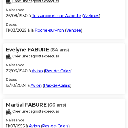
Créer une cagnotte obsèques
City break
Voyage de noces
Climat
Destinations
Voyage nature
Forum
+
PHOTO
Naissance
26/08/1930 à
Tessancourt-sur-Aubette
(
Yvelines
)
GUIDES D'ACHAT
Décès
11/03/2025 à la
Roche-sur-Yon
(
Vendée
)
BONS PLANS
CARTE DE VOEUX
Evelyne FABURE
(84 ans)
Carte Bonne année
Carte Pâques
Carte de Noël
Carte Saint-Valentin
Carte d'anniversaire
DICTIONNAIRE
Créer une cagnotte obsèques
Biographies
Expressions
Dictionnaire
Citations
Proverbes
PROGRAMME TV
Naissance
22/03/1940 à
Avion
(
Pas-de-Calais
)
COPAINS D'AVANT
Décès
15/10/2024 à
Avion
(
Pas-de-Calais
)
Se connecter
Collèges
Universités
Service militaire
S'inscrire
Lycées
Primaires
Entreprises
Avis de recherche
AVIS DE DÉCÈS
FORUM
Martial FABURE
(66 ans)
Lifestyle
Sport
Television
Cinema
Bricolage
Culture
Auto
Voyage
Créer une cagnotte obsèques
Naissance
11/07/1955 à
Avion
(
Pas-de-Calais
)