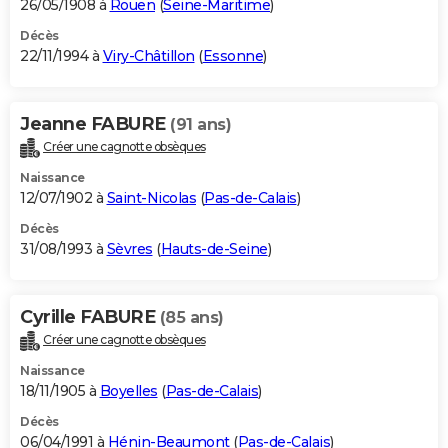
26/05/1908 à
Rouen
(
Seine-Maritime
)
Décès
22/11/1994 à
Viry-Châtillon
(
Essonne
)
Jeanne FABURE
(91 ans)
Créer une cagnotte obsèques
Naissance
12/07/1902 à
Saint-Nicolas
(
Pas-de-Calais
)
Décès
31/08/1993 à
Sèvres
(
Hauts-de-Seine
)
Cyrille FABURE
(85 ans)
Créer une cagnotte obsèques
Naissance
18/11/1905 à
Boyelles
(
Pas-de-Calais
)
Décès
06/04/1991 à
Hénin-Beaumont
(
Pas-de-Calais
)