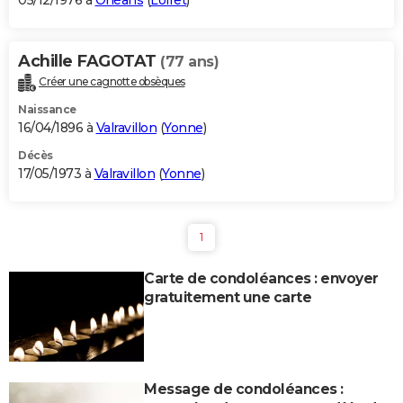
05/12/1976 à
Orléans
(
Loiret
)
Achille FAGOTAT
(77 ans)
Créer une cagnotte obsèques
Naissance
16/04/1896 à
Valravillon
(
Yonne
)
Décès
17/05/1973 à
Valravillon
(
Yonne
)
1
Carte de condoléances : envoyer
gratuitement une carte
Message de condoléances :