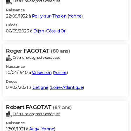
Créer une cagnotte obsèques
City break
Voyage de noces
Climat
Destinations
Voyage nature
Forum
+
PHOTO
Naissance
22/09/1952 à
Poilly-sur-Tholon
(
Yonne
)
GUIDES D'ACHAT
Décès
06/05/2023 à
Dijon
(
Côte-d'Or
)
BONS PLANS
CARTE DE VOEUX
Roger FAGOTAT
(80 ans)
Carte Bonne année
Carte Pâques
Carte de Noël
Carte Saint-Valentin
Carte d'anniversaire
DICTIONNAIRE
Créer une cagnotte obsèques
Biographies
Expressions
Dictionnaire
Citations
Proverbes
PROGRAMME TV
Naissance
10/04/1940 à
Valravillon
(
Yonne
)
COPAINS D'AVANT
Décès
07/02/2021 à
Gétigné
(
Loire-Atlantique
)
Se connecter
Collèges
Universités
Service militaire
S'inscrire
Lycées
Primaires
Entreprises
Avis de recherche
AVIS DE DÉCÈS
FORUM
Robert FAGOTAT
(87 ans)
Lifestyle
Sport
Television
Cinema
Bricolage
Culture
Auto
Voyage
Créer une cagnotte obsèques
Naissance
17/01/1931 à
Augy
(
Yonne
)