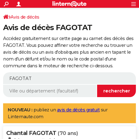
ACTUALITÉS
Connexion
S'inscrire
Avis de décès
Rechercher
Société
Education
Villes
Politique
Faits Divers
Monde
+
SPORT
Avis de décès FAGOTAT
Football
Cyclisme
Forum
Coupe du monde 2026
Tennis
Rugby
CULTURE
Accédez gratuitement sur cette page au carnet des décès des
TNT
Cinéma
Musique
Programme TV
Streaming
Sorties cinéma
+
FAGOTAT. Vous pouvez affiner votre recherche ou trouver un
FINANCE
avis de décès ou un avis d'obsèques plus ancien en tapant le
Impôts
Immobilier
Banque
Crédit
Retraite
Epargne
Risques naturels par ville
Assurance
AUTO
nom d'un défunt et/ou le nom ou le code postal d'une
commune dans le moteur de recherche ci-dessous.
Réserver un essai
Berlines
Forum auto
Essais
Citadines
SUV
+
HIGH-TECH
Meilleur smartphone
Ordinateurs
Guide high-tech
Mobiles
Internet
Jeux vidéo
+
BRICOLAGE
Aménagement intérieur
Cuisine
Jardinage
+
Forum
Extérieur
Salle de bains
Rangement
WEEK-END
Escapades
Expositions
Week-end nature
Guides de France
Patrimoine
Musées
+
LIFESTYLE
NOUVEAU :
publiez un
avis de décès gratuit
sur
Linternaute.com
Bien-être
Mode
+
Art de vivre
Loisirs
Modes de vie
SANTE
Chantal FAGOTAT
Guide de la santé
Médicaments
+
Alimentation
Maladies
Sommeil
(70 ans)
VOYAGE