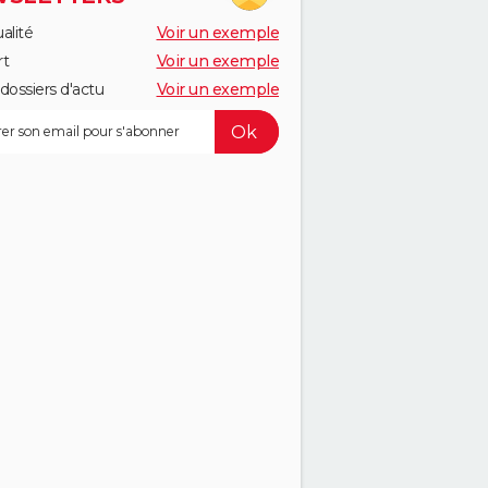
alité
Voir un exemple
rt
Voir un exemple
dossiers d'actu
Voir un exemple