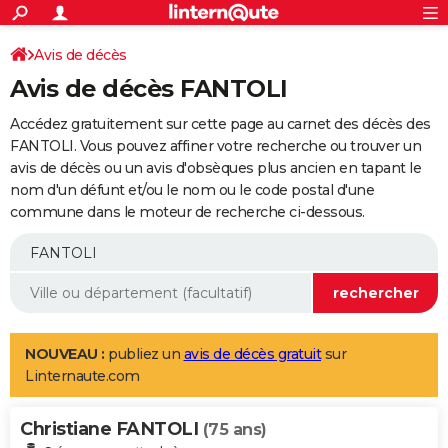
ACTUALITÉS
Connexion
S'inscrire
Avis de décès
Rechercher
Société
Education
Villes
Politique
Faits Divers
Monde
+
SPORT
Avis de décès FANTOLI
Football
Cyclisme
Forum
Coupe du monde 2026
Tennis
Rugby
CULTURE
Accédez gratuitement sur cette page au carnet des décès des
TNT
Cinéma
Musique
Programme TV
Streaming
Sorties cinéma
+
FANTOLI. Vous pouvez affiner votre recherche ou trouver un
FINANCE
avis de décès ou un avis d'obsèques plus ancien en tapant le
Impôts
Immobilier
Banque
Crédit
Retraite
Epargne
Risques naturels par ville
Assurance
AUTO
nom d'un défunt et/ou le nom ou le code postal d'une
commune dans le moteur de recherche ci-dessous.
Réserver un essai
Berlines
Forum auto
Essais
Citadines
SUV
+
HIGH-TECH
Meilleur smartphone
Ordinateurs
Guide high-tech
Mobiles
Internet
Jeux vidéo
+
BRICOLAGE
Aménagement intérieur
Cuisine
Jardinage
+
Forum
Extérieur
Salle de bains
Rangement
WEEK-END
Escapades
Expositions
Week-end nature
Guides de France
Patrimoine
Musées
+
LIFESTYLE
NOUVEAU :
publiez un
avis de décès gratuit
sur
Linternaute.com
Bien-être
Mode
+
Art de vivre
Loisirs
Modes de vie
SANTE
Christiane FANTOLI
Guide de la santé
Médicaments
+
Alimentation
Maladies
Sommeil
(75 ans)
VOYAGE