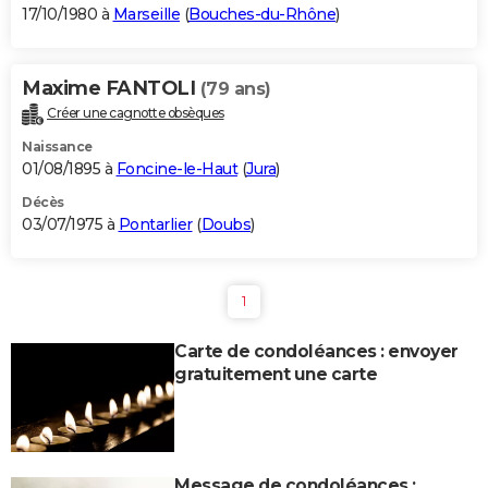
17/10/1980 à
Marseille
(
Bouches-du-Rhône
)
Maxime FANTOLI
(79 ans)
Créer une cagnotte obsèques
Naissance
01/08/1895 à
Foncine-le-Haut
(
Jura
)
Décès
03/07/1975 à
Pontarlier
(
Doubs
)
1
Carte de condoléances : envoyer
gratuitement une carte
Message de condoléances :