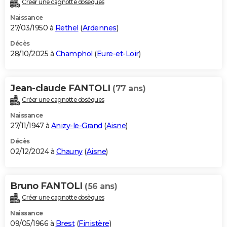
Créer une cagnotte obsèques
City break
Voyage de noces
Climat
Destinations
Voyage nature
Forum
+
PHOTO
Naissance
27/03/1950 à
Rethel
(
Ardennes
)
GUIDES D'ACHAT
Décès
28/10/2025 à
Champhol
(
Eure-et-Loir
)
BONS PLANS
CARTE DE VOEUX
Jean-claude FANTOLI
(77 ans)
Carte Bonne année
Carte Pâques
Carte de Noël
Carte Saint-Valentin
Carte d'anniversaire
DICTIONNAIRE
Créer une cagnotte obsèques
Biographies
Expressions
Dictionnaire
Citations
Proverbes
PROGRAMME TV
Naissance
27/11/1947 à
Anizy-le-Grand
(
Aisne
)
COPAINS D'AVANT
Décès
02/12/2024 à
Chauny
(
Aisne
)
Se connecter
Collèges
Universités
Service militaire
S'inscrire
Lycées
Primaires
Entreprises
Avis de recherche
AVIS DE DÉCÈS
FORUM
Bruno FANTOLI
(56 ans)
Lifestyle
Sport
Television
Cinema
Bricolage
Culture
Auto
Voyage
Créer une cagnotte obsèques
Naissance
09/05/1966 à
Brest
(
Finistère
)