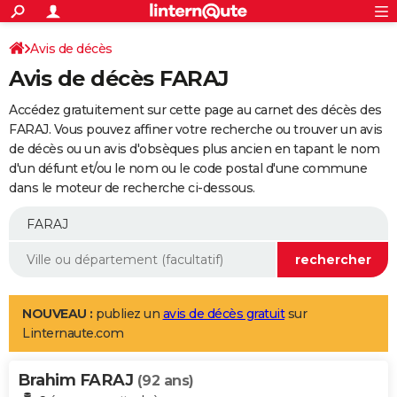
ACTUALITÉS
Connexion
S'inscrire
Avis de décès
Rechercher
Société
Education
Villes
Politique
Faits Divers
Monde
+
SPORT
Avis de décès FARAJ
Football
Cyclisme
Forum
Coupe du monde 2026
Tennis
Rugby
CULTURE
Accédez gratuitement sur cette page au carnet des décès des
TNT
Cinéma
Musique
Programme TV
Streaming
Sorties cinéma
+
FARAJ. Vous pouvez affiner votre recherche ou trouver un avis
FINANCE
de décès ou un avis d'obsèques plus ancien en tapant le nom
Impôts
Immobilier
Banque
Crédit
Retraite
Epargne
Risques naturels par ville
Assurance
AUTO
d'un défunt et/ou le nom ou le code postal d'une commune
dans le moteur de recherche ci-dessous.
Réserver un essai
Berlines
Forum auto
Essais
Citadines
SUV
+
HIGH-TECH
Meilleur smartphone
Ordinateurs
Guide high-tech
Mobiles
Internet
Jeux vidéo
+
BRICOLAGE
Aménagement intérieur
Cuisine
Jardinage
+
Forum
Extérieur
Salle de bains
Rangement
WEEK-END
Escapades
Expositions
Week-end nature
Guides de France
Patrimoine
Musées
+
LIFESTYLE
NOUVEAU :
publiez un
avis de décès gratuit
sur
Linternaute.com
Bien-être
Mode
+
Art de vivre
Loisirs
Modes de vie
SANTE
Brahim FARAJ
Guide de la santé
Médicaments
+
Alimentation
Maladies
Sommeil
(92 ans)
VOYAGE