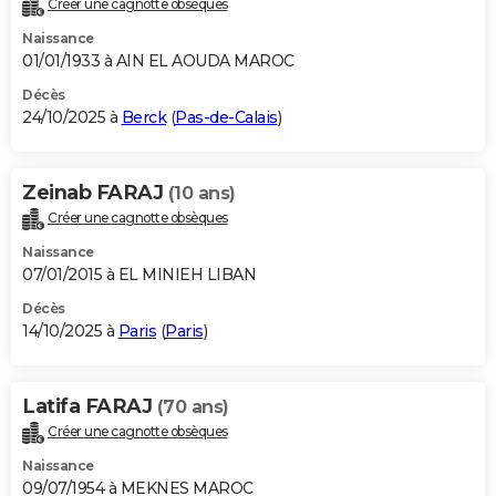
Créer une cagnotte obsèques
City break
Voyage de noces
Climat
Destinations
Voyage nature
Forum
+
PHOTO
Naissance
01/01/1933 à AIN EL AOUDA MAROC
GUIDES D'ACHAT
Décès
24/10/2025 à
Berck
(
Pas-de-Calais
)
BONS PLANS
CARTE DE VOEUX
Zeinab FARAJ
(10 ans)
Carte Bonne année
Carte Pâques
Carte de Noël
Carte Saint-Valentin
Carte d'anniversaire
DICTIONNAIRE
Créer une cagnotte obsèques
Biographies
Expressions
Dictionnaire
Citations
Proverbes
PROGRAMME TV
Naissance
07/01/2015 à EL MINIEH LIBAN
COPAINS D'AVANT
Décès
14/10/2025 à
Paris
(
Paris
)
Se connecter
Collèges
Universités
Service militaire
S'inscrire
Lycées
Primaires
Entreprises
Avis de recherche
AVIS DE DÉCÈS
FORUM
Latifa FARAJ
(70 ans)
Lifestyle
Sport
Television
Cinema
Bricolage
Culture
Auto
Voyage
Créer une cagnotte obsèques
Naissance
09/07/1954 à MEKNES MAROC