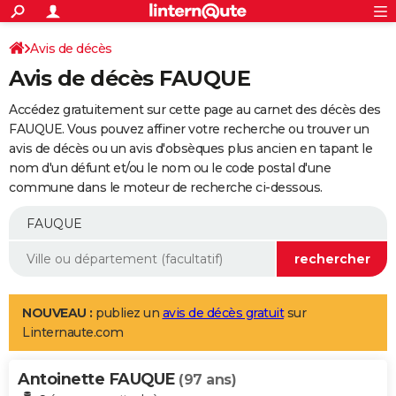
ACTUALITÉS
Connexion
S'inscrire
Avis de décès
Rechercher
Société
Education
Villes
Politique
Faits Divers
Monde
+
SPORT
Avis de décès FAUQUE
Football
Cyclisme
Forum
Coupe du monde 2026
Tennis
Rugby
CULTURE
Accédez gratuitement sur cette page au carnet des décès des
TNT
Cinéma
Musique
Programme TV
Streaming
Sorties cinéma
+
FAUQUE. Vous pouvez affiner votre recherche ou trouver un
FINANCE
avis de décès ou un avis d'obsèques plus ancien en tapant le
Impôts
Immobilier
Banque
Crédit
Retraite
Epargne
Risques naturels par ville
Assurance
AUTO
nom d'un défunt et/ou le nom ou le code postal d'une
commune dans le moteur de recherche ci-dessous.
Réserver un essai
Berlines
Forum auto
Essais
Citadines
SUV
+
HIGH-TECH
Meilleur smartphone
Ordinateurs
Guide high-tech
Mobiles
Internet
Jeux vidéo
+
BRICOLAGE
Aménagement intérieur
Cuisine
Jardinage
+
Forum
Extérieur
Salle de bains
Rangement
WEEK-END
Escapades
Expositions
Week-end nature
Guides de France
Patrimoine
Musées
+
LIFESTYLE
NOUVEAU :
publiez un
avis de décès gratuit
sur
Linternaute.com
Bien-être
Mode
+
Art de vivre
Loisirs
Modes de vie
SANTE
Antoinette FAUQUE
Guide de la santé
Médicaments
+
Alimentation
Maladies
Sommeil
(97 ans)
VOYAGE