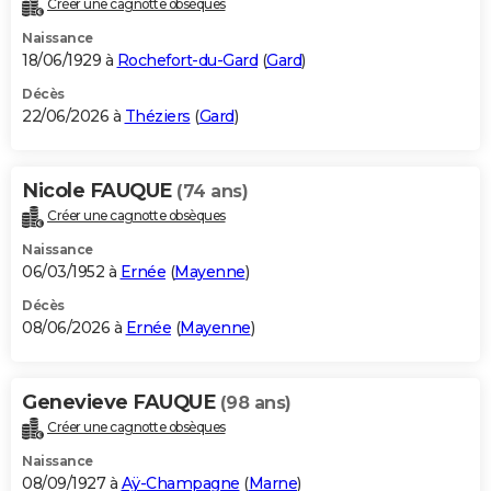
Créer une cagnotte obsèques
City break
Voyage de noces
Climat
Destinations
Voyage nature
Forum
+
PHOTO
Naissance
18/06/1929 à
Rochefort-du-Gard
(
Gard
)
GUIDES D'ACHAT
Décès
22/06/2026 à
Théziers
(
Gard
)
BONS PLANS
CARTE DE VOEUX
Nicole FAUQUE
(74 ans)
Carte Bonne année
Carte Pâques
Carte de Noël
Carte Saint-Valentin
Carte d'anniversaire
DICTIONNAIRE
Créer une cagnotte obsèques
Biographies
Expressions
Dictionnaire
Citations
Proverbes
PROGRAMME TV
Naissance
06/03/1952 à
Ernée
(
Mayenne
)
COPAINS D'AVANT
Décès
08/06/2026 à
Ernée
(
Mayenne
)
Se connecter
Collèges
Universités
Service militaire
S'inscrire
Lycées
Primaires
Entreprises
Avis de recherche
AVIS DE DÉCÈS
FORUM
Genevieve FAUQUE
(98 ans)
Lifestyle
Sport
Television
Cinema
Bricolage
Culture
Auto
Voyage
Créer une cagnotte obsèques
Naissance
08/09/1927 à
Aÿ-Champagne
(
Marne
)