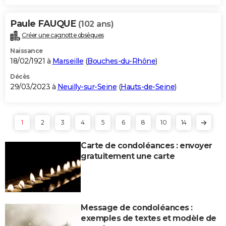
Paule FAUQUE
(102 ans)
Créer une cagnotte obsèques
Naissance
18/02/1921 à
Marseille
(
Bouches-du-Rhône
)
Décès
29/03/2023 à
Neuilly-sur-Seine
(
Hauts-de-Seine
)
1
2
3
4
5
6
8
10
14
Carte de condoléances : envoyer
gratuitement une carte
Message de condoléances :
exemples de textes et modèle de