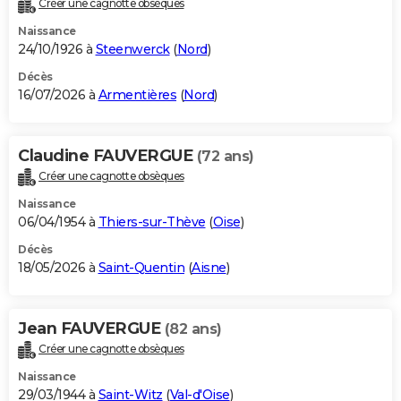
Créer une cagnotte obsèques
City break
Voyage de noces
Climat
Destinations
Voyage nature
Forum
+
PHOTO
Naissance
24/10/1926 à
Steenwerck
(
Nord
)
GUIDES D'ACHAT
Décès
16/07/2026 à
Armentières
(
Nord
)
BONS PLANS
CARTE DE VOEUX
Claudine FAUVERGUE
(72 ans)
Carte Bonne année
Carte Pâques
Carte de Noël
Carte Saint-Valentin
Carte d'anniversaire
DICTIONNAIRE
Créer une cagnotte obsèques
Biographies
Expressions
Dictionnaire
Citations
Proverbes
PROGRAMME TV
Naissance
06/04/1954 à
Thiers-sur-Thève
(
Oise
)
COPAINS D'AVANT
Décès
18/05/2026 à
Saint-Quentin
(
Aisne
)
Se connecter
Collèges
Universités
Service militaire
S'inscrire
Lycées
Primaires
Entreprises
Avis de recherche
AVIS DE DÉCÈS
FORUM
Jean FAUVERGUE
(82 ans)
Lifestyle
Sport
Television
Cinema
Bricolage
Culture
Auto
Voyage
Créer une cagnotte obsèques
Naissance
29/03/1944 à
Saint-Witz
(
Val-d'Oise
)