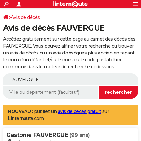
ACTUALITÉS
Connexion
S'inscrire
Avis de décès
Rechercher
Société
Education
Villes
Politique
Faits Divers
Monde
+
SPORT
Avis de décès FAUVERGUE
Football
Cyclisme
Forum
Coupe du monde 2026
Tennis
Rugby
CULTURE
Accédez gratuitement sur cette page au carnet des décès des
TNT
Cinéma
Musique
Programme TV
Streaming
Sorties cinéma
+
FAUVERGUE. Vous pouvez affiner votre recherche ou trouver
FINANCE
un avis de décès ou un avis d'obsèques plus ancien en tapant
Impôts
Immobilier
Banque
Crédit
Retraite
Epargne
Risques naturels par ville
Assurance
AUTO
le nom d'un défunt et/ou le nom ou le code postal d'une
commune dans le moteur de recherche ci-dessous.
Réserver un essai
Berlines
Forum auto
Essais
Citadines
SUV
+
HIGH-TECH
Meilleur smartphone
Ordinateurs
Guide high-tech
Mobiles
Internet
Jeux vidéo
+
BRICOLAGE
Aménagement intérieur
Cuisine
Jardinage
+
Forum
Extérieur
Salle de bains
Rangement
WEEK-END
Escapades
Expositions
Week-end nature
Guides de France
Patrimoine
Musées
+
LIFESTYLE
NOUVEAU :
publiez un
avis de décès gratuit
sur
Linternaute.com
Bien-être
Mode
+
Art de vivre
Loisirs
Modes de vie
SANTE
Gastonie FAUVERGUE
Guide de la santé
Médicaments
+
Alimentation
Maladies
Sommeil
(99 ans)
VOYAGE