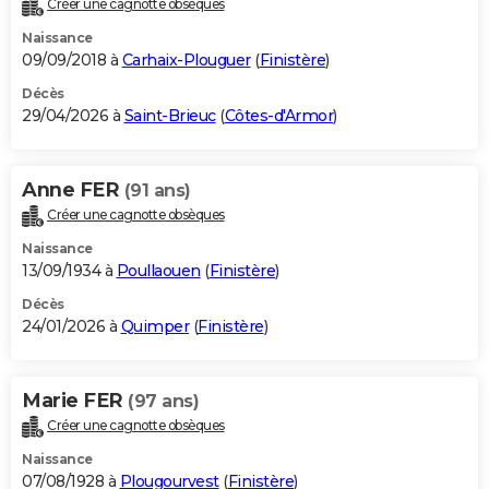
Créer une cagnotte obsèques
City break
Voyage de noces
Climat
Destinations
Voyage nature
Forum
+
PHOTO
Naissance
09/09/2018 à
Carhaix-Plouguer
(
Finistère
)
GUIDES D'ACHAT
Décès
29/04/2026 à
Saint-Brieuc
(
Côtes-d'Armor
)
BONS PLANS
CARTE DE VOEUX
Anne FER
(91 ans)
Carte Bonne année
Carte Pâques
Carte de Noël
Carte Saint-Valentin
Carte d'anniversaire
DICTIONNAIRE
Créer une cagnotte obsèques
Biographies
Expressions
Dictionnaire
Citations
Proverbes
PROGRAMME TV
Naissance
13/09/1934 à
Poullaouen
(
Finistère
)
COPAINS D'AVANT
Décès
24/01/2026 à
Quimper
(
Finistère
)
Se connecter
Collèges
Universités
Service militaire
S'inscrire
Lycées
Primaires
Entreprises
Avis de recherche
AVIS DE DÉCÈS
FORUM
Marie FER
(97 ans)
Lifestyle
Sport
Television
Cinema
Bricolage
Culture
Auto
Voyage
Créer une cagnotte obsèques
Naissance
07/08/1928 à
Plougourvest
(
Finistère
)