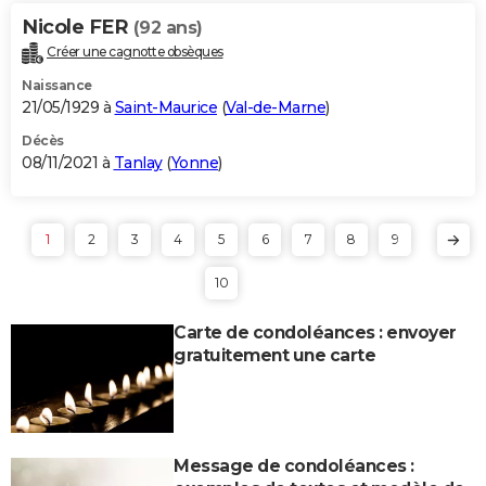
Nicole FER
(92 ans)
Créer une cagnotte obsèques
Naissance
21/05/1929 à
Saint-Maurice
(
Val-de-Marne
)
Décès
08/11/2021 à
Tanlay
(
Yonne
)
1
2
3
4
5
6
7
8
9
10
Carte de condoléances : envoyer
gratuitement une carte
Message de condoléances :