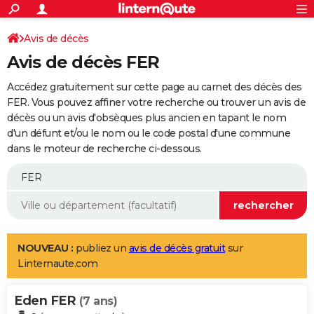
ACTUALITÉS
Connexion
S'inscrire
Avis de décès
Rechercher
Société
Education
Villes
Politique
Faits Divers
Monde
+
SPORT
Avis de décès FER
Football
Cyclisme
Forum
Coupe du monde 2026
Tennis
Rugby
CULTURE
Accédez gratuitement sur cette page au carnet des décès des
TNT
Cinéma
Musique
Programme TV
Streaming
Sorties cinéma
+
FER. Vous pouvez affiner votre recherche ou trouver un avis de
FINANCE
décès ou un avis d'obsèques plus ancien en tapant le nom
Impôts
Immobilier
Banque
Crédit
Retraite
Epargne
Risques naturels par ville
Assurance
AUTO
d'un défunt et/ou le nom ou le code postal d'une commune
dans le moteur de recherche ci-dessous.
Réserver un essai
Berlines
Forum auto
Essais
Citadines
SUV
+
HIGH-TECH
Meilleur smartphone
Ordinateurs
Guide high-tech
Mobiles
Internet
Jeux vidéo
+
BRICOLAGE
Aménagement intérieur
Cuisine
Jardinage
+
Forum
Extérieur
Salle de bains
Rangement
WEEK-END
Escapades
Expositions
Week-end nature
Guides de France
Patrimoine
Musées
+
LIFESTYLE
NOUVEAU :
publiez un
avis de décès gratuit
sur
Linternaute.com
Bien-être
Mode
+
Art de vivre
Loisirs
Modes de vie
SANTE
Eden FER
Guide de la santé
Médicaments
+
Alimentation
Maladies
Sommeil
(7 ans)
VOYAGE