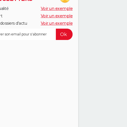
alité
Voir un exemple
rt
Voir un exemple
dossiers d'actu
Voir un exemple