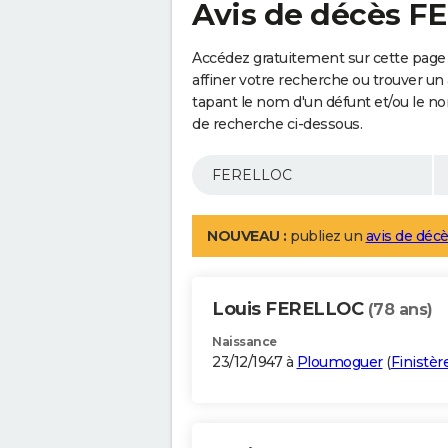
Avis de décès 
Accédez gratuitement sur cette pag
affiner votre recherche ou trouver un
tapant le nom d'un défunt et/ou le 
de recherche ci-dessous.
NOUVEAU :
publiez un
avis de décè
Louis FERELLOC
(78 ans)
Naissance
23/12/1947 à
Ploumoguer
(
Finistèr