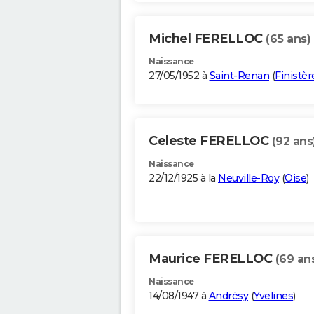
Michel FERELLOC
(65 ans)
Naissance
27/05/1952 à
Saint-Renan
(
Finistèr
Celeste FERELLOC
(92 ans
Naissance
22/12/1925 à la
Neuville-Roy
(
Oise
)
Maurice FERELLOC
(69 an
Naissance
14/08/1947 à
Andrésy
(
Yvelines
)