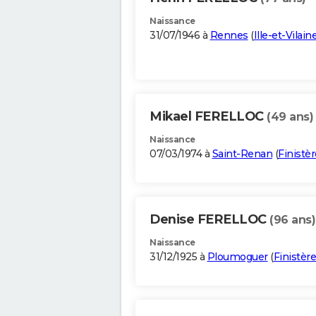
Naissance
31/07/1946 à
Rennes
(
Ille-et-Vilain
Mikael FERELLOC
(49 ans)
Naissance
07/03/1974 à
Saint-Renan
(
Finistèr
Denise FERELLOC
(96 ans)
Naissance
31/12/1925 à
Ploumoguer
(
Finistère