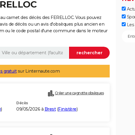
FERELLOC
Actu
Spo
e au carnet des décès des FERELLOC. Vous pouvez
 avis de décès ou un avis d'obsèques plus ancien en
Les 
nom ou le code postal d'une commune dans le moteur
s gratuit
sur Linternaute.com
Créer une cagnotte obsèques
Décès
e
)
09/05/2026 à
Brest
(
Finistère
)