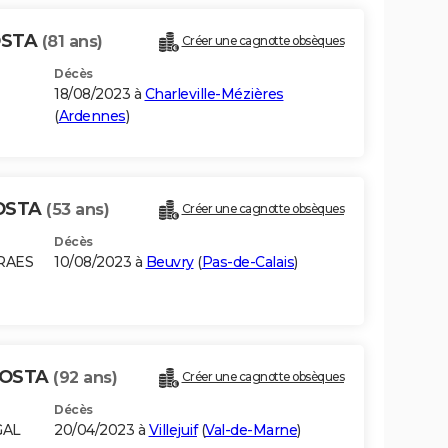
OSTA
(81 ans)
Créer une cagnotte obsèques
Décès
18/08/2023 à
Charleville-Mézières
(
Ardennes
)
COSTA
(53 ans)
Créer une cagnotte obsèques
Décès
RAES
10/08/2023 à
Beuvry
(
Pas-de-Calais
)
COSTA
(92 ans)
Créer une cagnotte obsèques
Décès
GAL
20/04/2023 à
Villejuif
(
Val-de-Marne
)