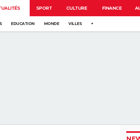
TUALITÉS
SPORT
CULTURE
FINANCE
A
S
EDUCATION
MONDE
VILLES
+
NEW