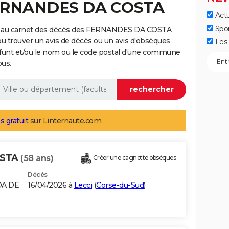
FERNANDES DA COSTA
Actu
Spo
e au carnet des décès des FERNANDES DA COSTA.
ou trouver un avis de décès ou un avis d'obsèques
Les 
éfunt et/ou le nom ou le code postal d'une commune
ous.
s gratuit
sur Linternaute.com
OSTA
(58 ans)
Créer une cagnotte obsèques
Décès
OA DE
16/04/2026 à
Lecci
(
Corse-du-Sud
)