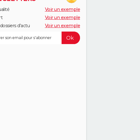
alité
Voir un exemple
rt
Voir un exemple
dossiers d'actu
Voir un exemple