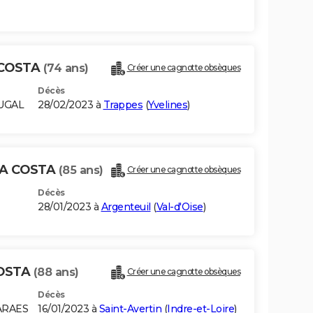
 COSTA
(74 ans)
Créer une cagnotte obsèques
Décès
TUGAL
28/02/2023 à
Trappes
(
Yvelines
)
DA COSTA
(85 ans)
Créer une cagnotte obsèques
Décès
28/01/2023 à
Argenteuil
(
Val-d'Oise
)
COSTA
(88 ans)
Créer une cagnotte obsèques
Décès
ARAES
16/01/2023 à
Saint-Avertin
(
Indre-et-Loire
)