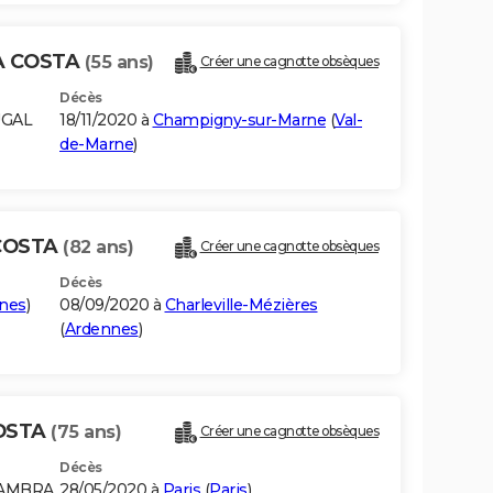
A COSTA
(55 ans)
Créer une cagnotte obsèques
Décès
UGAL
18/11/2020 à
Champigny-sur-Marne
(
Val-
de-Marne
)
COSTA
(82 ans)
Créer une cagnotte obsèques
Décès
nes
)
08/09/2020 à
Charleville-Mézières
(
Ardennes
)
COSTA
(75 ans)
Créer une cagnotte obsèques
Décès
CAMBRA
28/05/2020 à
Paris
(
Paris
)