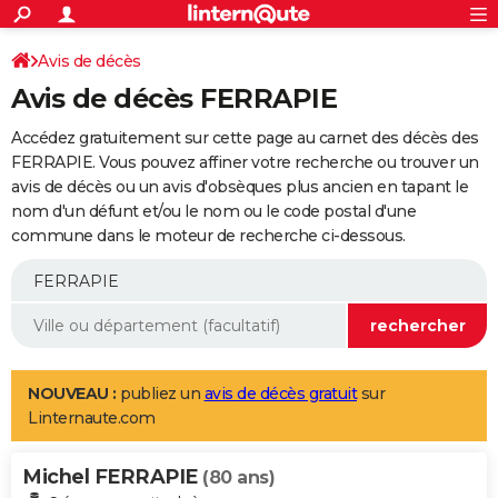
ACTUALITÉS
Connexion
S'inscrire
Avis de décès
Rechercher
Société
Education
Villes
Politique
Faits Divers
Monde
+
SPORT
Avis de décès FERRAPIE
Football
Cyclisme
Forum
Coupe du monde 2026
Tennis
Rugby
CULTURE
Accédez gratuitement sur cette page au carnet des décès des
TNT
Cinéma
Musique
Programme TV
Streaming
Sorties cinéma
+
FERRAPIE. Vous pouvez affiner votre recherche ou trouver un
FINANCE
avis de décès ou un avis d'obsèques plus ancien en tapant le
Impôts
Immobilier
Banque
Crédit
Retraite
Epargne
Risques naturels par ville
Assurance
AUTO
nom d'un défunt et/ou le nom ou le code postal d'une
commune dans le moteur de recherche ci-dessous.
Réserver un essai
Berlines
Forum auto
Essais
Citadines
SUV
+
HIGH-TECH
Meilleur smartphone
Ordinateurs
Guide high-tech
Mobiles
Internet
Jeux vidéo
+
BRICOLAGE
Aménagement intérieur
Cuisine
Jardinage
+
Forum
Extérieur
Salle de bains
Rangement
WEEK-END
Escapades
Expositions
Week-end nature
Guides de France
Patrimoine
Musées
+
LIFESTYLE
NOUVEAU :
publiez un
avis de décès gratuit
sur
Linternaute.com
Bien-être
Mode
+
Art de vivre
Loisirs
Modes de vie
SANTE
Michel FERRAPIE
Guide de la santé
Médicaments
+
Alimentation
Maladies
Sommeil
(80 ans)
VOYAGE