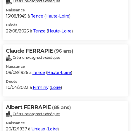
Créer une cagnotte obsèques
City break
Voyage de noces
Climat
Destinations
Voyage nature
Forum
+
PHOTO
Naissance
15/08/1945 à
Tence
(
Haute-Loire
)
GUIDES D'ACHAT
Décès
22/08/2025 à
Tence
(
Haute-Loire
)
BONS PLANS
CARTE DE VOEUX
Claude FERRAPIE
(96 ans)
Carte Bonne année
Carte Pâques
Carte de Noël
Carte Saint-Valentin
Carte d'anniversaire
DICTIONNAIRE
Créer une cagnotte obsèques
Biographies
Expressions
Dictionnaire
Citations
Proverbes
PROGRAMME TV
Naissance
09/08/1926 à
Tence
(
Haute-Loire
)
COPAINS D'AVANT
Décès
10/04/2023 à
Firminy
(
Loire
)
Se connecter
Collèges
Universités
Service militaire
S'inscrire
Lycées
Primaires
Entreprises
Avis de recherche
AVIS DE DÉCÈS
FORUM
Albert FERRAPIE
(85 ans)
Lifestyle
Sport
Television
Cinema
Bricolage
Culture
Auto
Voyage
Créer une cagnotte obsèques
Naissance
20/12/1937 à
Unieux
(
Loire
)