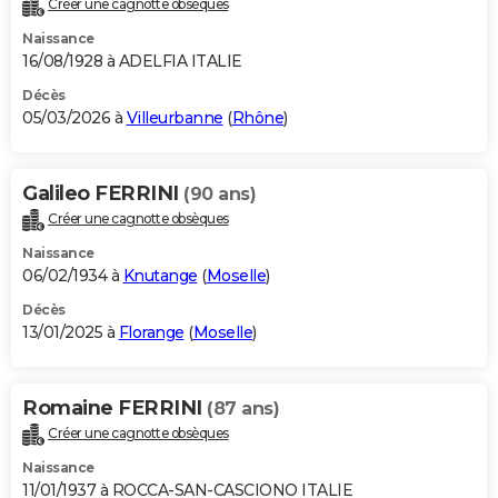
Créer une cagnotte obsèques
City break
Voyage de noces
Climat
Destinations
Voyage nature
Forum
+
PHOTO
Naissance
16/08/1928 à ADELFIA ITALIE
GUIDES D'ACHAT
Décès
05/03/2026 à
Villeurbanne
(
Rhône
)
BONS PLANS
CARTE DE VOEUX
Galileo FERRINI
(90 ans)
Carte Bonne année
Carte Pâques
Carte de Noël
Carte Saint-Valentin
Carte d'anniversaire
DICTIONNAIRE
Créer une cagnotte obsèques
Biographies
Expressions
Dictionnaire
Citations
Proverbes
PROGRAMME TV
Naissance
06/02/1934 à
Knutange
(
Moselle
)
COPAINS D'AVANT
Décès
13/01/2025 à
Florange
(
Moselle
)
Se connecter
Collèges
Universités
Service militaire
S'inscrire
Lycées
Primaires
Entreprises
Avis de recherche
AVIS DE DÉCÈS
FORUM
Romaine FERRINI
(87 ans)
Lifestyle
Sport
Television
Cinema
Bricolage
Culture
Auto
Voyage
Créer une cagnotte obsèques
Naissance
11/01/1937 à ROCCA-SAN-CASCIONO ITALIE