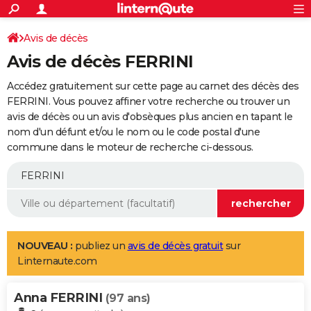
ACTUALITÉS
Connexion
S'inscrire
Avis de décès
Rechercher
Société
Education
Villes
Politique
Faits Divers
Monde
+
SPORT
Avis de décès FERRINI
Football
Cyclisme
Forum
Coupe du monde 2026
Tennis
Rugby
CULTURE
Accédez gratuitement sur cette page au carnet des décès des
TNT
Cinéma
Musique
Programme TV
Streaming
Sorties cinéma
+
FERRINI. Vous pouvez affiner votre recherche ou trouver un
FINANCE
avis de décès ou un avis d'obsèques plus ancien en tapant le
Impôts
Immobilier
Banque
Crédit
Retraite
Epargne
Risques naturels par ville
Assurance
AUTO
nom d'un défunt et/ou le nom ou le code postal d'une
commune dans le moteur de recherche ci-dessous.
Réserver un essai
Berlines
Forum auto
Essais
Citadines
SUV
+
HIGH-TECH
Meilleur smartphone
Ordinateurs
Guide high-tech
Mobiles
Internet
Jeux vidéo
+
BRICOLAGE
Aménagement intérieur
Cuisine
Jardinage
+
Forum
Extérieur
Salle de bains
Rangement
WEEK-END
Escapades
Expositions
Week-end nature
Guides de France
Patrimoine
Musées
+
LIFESTYLE
NOUVEAU :
publiez un
avis de décès gratuit
sur
Linternaute.com
Bien-être
Mode
+
Art de vivre
Loisirs
Modes de vie
SANTE
Anna FERRINI
Guide de la santé
Médicaments
+
Alimentation
Maladies
Sommeil
(97 ans)
VOYAGE