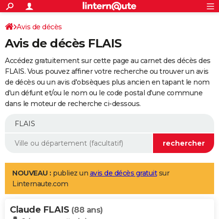
ACTUALITÉS
Connexion
S'inscrire
Avis de décès
Rechercher
Société
Education
Villes
Politique
Faits Divers
Monde
+
SPORT
Avis de décès FLAIS
Football
Cyclisme
Forum
Coupe du monde 2026
Tennis
Rugby
CULTURE
Accédez gratuitement sur cette page au carnet des décès des
TNT
Cinéma
Musique
Programme TV
Streaming
Sorties cinéma
+
FLAIS. Vous pouvez affiner votre recherche ou trouver un avis
FINANCE
de décès ou un avis d'obsèques plus ancien en tapant le nom
Impôts
Immobilier
Banque
Crédit
Retraite
Epargne
Risques naturels par ville
Assurance
AUTO
d'un défunt et/ou le nom ou le code postal d'une commune
dans le moteur de recherche ci-dessous.
Réserver un essai
Berlines
Forum auto
Essais
Citadines
SUV
+
HIGH-TECH
Meilleur smartphone
Ordinateurs
Guide high-tech
Mobiles
Internet
Jeux vidéo
+
BRICOLAGE
Aménagement intérieur
Cuisine
Jardinage
+
Forum
Extérieur
Salle de bains
Rangement
WEEK-END
Escapades
Expositions
Week-end nature
Guides de France
Patrimoine
Musées
+
LIFESTYLE
NOUVEAU :
publiez un
avis de décès gratuit
sur
Linternaute.com
Bien-être
Mode
+
Art de vivre
Loisirs
Modes de vie
SANTE
Claude FLAIS
Guide de la santé
Médicaments
+
Alimentation
Maladies
Sommeil
(88 ans)
VOYAGE