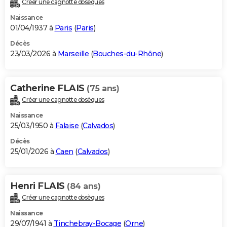
Créer une cagnotte obsèques
City break
Voyage de noces
Climat
Destinations
Voyage nature
Forum
+
PHOTO
Naissance
01/04/1937 à
Paris
(
Paris
)
GUIDES D'ACHAT
Décès
23/03/2026 à
Marseille
(
Bouches-du-Rhône
)
BONS PLANS
CARTE DE VOEUX
Catherine FLAIS
(75 ans)
Carte Bonne année
Carte Pâques
Carte de Noël
Carte Saint-Valentin
Carte d'anniversaire
DICTIONNAIRE
Créer une cagnotte obsèques
Biographies
Expressions
Dictionnaire
Citations
Proverbes
PROGRAMME TV
Naissance
25/03/1950 à
Falaise
(
Calvados
)
COPAINS D'AVANT
Décès
25/01/2026 à
Caen
(
Calvados
)
Se connecter
Collèges
Universités
Service militaire
S'inscrire
Lycées
Primaires
Entreprises
Avis de recherche
AVIS DE DÉCÈS
FORUM
Henri FLAIS
(84 ans)
Lifestyle
Sport
Television
Cinema
Bricolage
Culture
Auto
Voyage
Créer une cagnotte obsèques
Naissance
29/07/1941 à
Tinchebray-Bocage
(
Orne
)