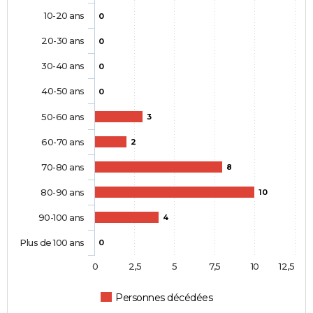
10-20 ans
0
20-30 ans
0
30-40 ans
0
40-50 ans
0
50-60 ans
3
60-70 ans
2
70-80 ans
8
80-90 ans
10
90-100 ans
4
Plus de 100 ans
0
0
2,5
5
7,5
10
12,5
Personnes décédées