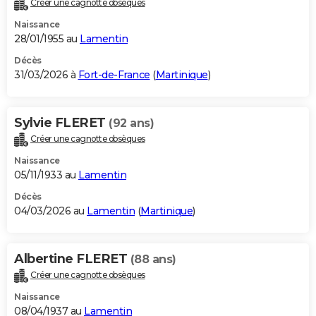
Créer une cagnotte obsèques
City break
Voyage de noces
Climat
Destinations
Voyage nature
Forum
+
PHOTO
Naissance
28/01/1955 au
Lamentin
GUIDES D'ACHAT
Décès
31/03/2026 à
Fort-de-France
(
Martinique
)
BONS PLANS
CARTE DE VOEUX
Sylvie FLERET
(92 ans)
Carte Bonne année
Carte Pâques
Carte de Noël
Carte Saint-Valentin
Carte d'anniversaire
DICTIONNAIRE
Créer une cagnotte obsèques
Biographies
Expressions
Dictionnaire
Citations
Proverbes
PROGRAMME TV
Naissance
05/11/1933 au
Lamentin
COPAINS D'AVANT
Décès
04/03/2026 au
Lamentin
(
Martinique
)
Se connecter
Collèges
Universités
Service militaire
S'inscrire
Lycées
Primaires
Entreprises
Avis de recherche
AVIS DE DÉCÈS
FORUM
Albertine FLERET
(88 ans)
Lifestyle
Sport
Television
Cinema
Bricolage
Culture
Auto
Voyage
Créer une cagnotte obsèques
Naissance
08/04/1937 au
Lamentin