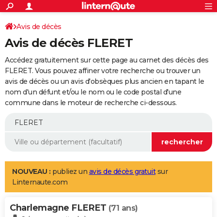
ACTUALITÉS
Connexion
S'inscrire
Avis de décès
Rechercher
Société
Education
Villes
Politique
Faits Divers
Monde
+
SPORT
Avis de décès FLERET
Football
Cyclisme
Forum
Coupe du monde 2026
Tennis
Rugby
CULTURE
Accédez gratuitement sur cette page au carnet des décès des
TNT
Cinéma
Musique
Programme TV
Streaming
Sorties cinéma
+
FLERET. Vous pouvez affiner votre recherche ou trouver un
FINANCE
avis de décès ou un avis d'obsèques plus ancien en tapant le
Impôts
Immobilier
Banque
Crédit
Retraite
Epargne
Risques naturels par ville
Assurance
AUTO
nom d'un défunt et/ou le nom ou le code postal d'une
commune dans le moteur de recherche ci-dessous.
Réserver un essai
Berlines
Forum auto
Essais
Citadines
SUV
+
HIGH-TECH
Meilleur smartphone
Ordinateurs
Guide high-tech
Mobiles
Internet
Jeux vidéo
+
BRICOLAGE
Aménagement intérieur
Cuisine
Jardinage
+
Forum
Extérieur
Salle de bains
Rangement
WEEK-END
Escapades
Expositions
Week-end nature
Guides de France
Patrimoine
Musées
+
LIFESTYLE
NOUVEAU :
publiez un
avis de décès gratuit
sur
Linternaute.com
Bien-être
Mode
+
Art de vivre
Loisirs
Modes de vie
SANTE
Charlemagne FLERET
Guide de la santé
Médicaments
+
Alimentation
Maladies
Sommeil
(71 ans)
VOYAGE