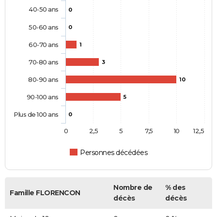
40-50 ans
0
50-60 ans
0
60-70 ans
1
70-80 ans
3
80-90 ans
10
90-100 ans
5
Plus de 100 ans
0
0
2,5
5
7,5
10
12,5
Personnes décédées
Nombre de
% des
Famille FLORENCON
décès
décès