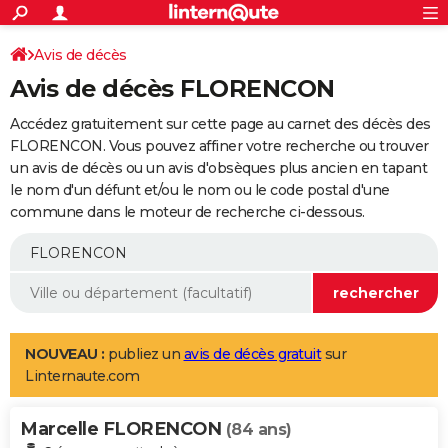
ACTUALITÉS
Connexion
S'inscrire
Avis de décès
Rechercher
Société
Education
Villes
Politique
Faits Divers
Monde
+
SPORT
Avis de décès FLORENCON
Football
Cyclisme
Forum
Coupe du monde 2026
Tennis
Rugby
CULTURE
Accédez gratuitement sur cette page au carnet des décès des
TNT
Cinéma
Musique
Programme TV
Streaming
Sorties cinéma
+
FLORENCON. Vous pouvez affiner votre recherche ou trouver
FINANCE
un avis de décès ou un avis d'obsèques plus ancien en tapant
Impôts
Immobilier
Banque
Crédit
Retraite
Epargne
Risques naturels par ville
Assurance
AUTO
le nom d'un défunt et/ou le nom ou le code postal d'une
commune dans le moteur de recherche ci-dessous.
Réserver un essai
Berlines
Forum auto
Essais
Citadines
SUV
+
HIGH-TECH
Meilleur smartphone
Ordinateurs
Guide high-tech
Mobiles
Internet
Jeux vidéo
+
BRICOLAGE
Aménagement intérieur
Cuisine
Jardinage
+
Forum
Extérieur
Salle de bains
Rangement
WEEK-END
Escapades
Expositions
Week-end nature
Guides de France
Patrimoine
Musées
+
LIFESTYLE
NOUVEAU :
publiez un
avis de décès gratuit
sur
Linternaute.com
Bien-être
Mode
+
Art de vivre
Loisirs
Modes de vie
SANTE
Marcelle FLORENCON
Guide de la santé
Médicaments
+
Alimentation
Maladies
Sommeil
(84 ans)
VOYAGE