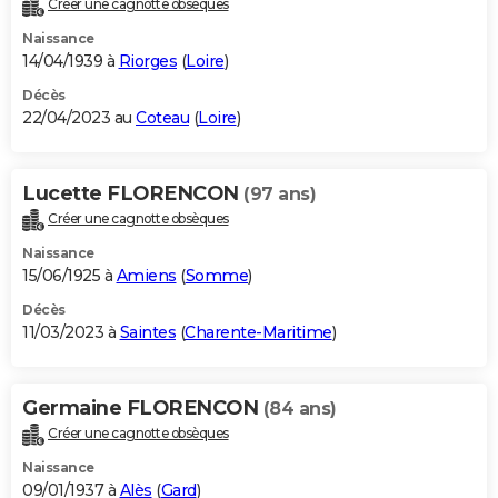
Créer une cagnotte obsèques
City break
Voyage de noces
Climat
Destinations
Voyage nature
Forum
+
PHOTO
Naissance
14/04/1939 à
Riorges
(
Loire
)
GUIDES D'ACHAT
Décès
22/04/2023 au
Coteau
(
Loire
)
BONS PLANS
CARTE DE VOEUX
Lucette FLORENCON
(97 ans)
Carte Bonne année
Carte Pâques
Carte de Noël
Carte Saint-Valentin
Carte d'anniversaire
DICTIONNAIRE
Créer une cagnotte obsèques
Biographies
Expressions
Dictionnaire
Citations
Proverbes
PROGRAMME TV
Naissance
15/06/1925 à
Amiens
(
Somme
)
COPAINS D'AVANT
Décès
11/03/2023 à
Saintes
(
Charente-Maritime
)
Se connecter
Collèges
Universités
Service militaire
S'inscrire
Lycées
Primaires
Entreprises
Avis de recherche
AVIS DE DÉCÈS
FORUM
Germaine FLORENCON
(84 ans)
Lifestyle
Sport
Television
Cinema
Bricolage
Culture
Auto
Voyage
Créer une cagnotte obsèques
Naissance
09/01/1937 à
Alès
(
Gard
)