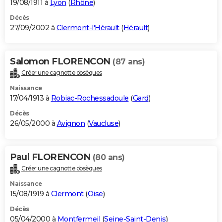
19/08/1911 à
Lyon
(
Rhône
)
Décès
27/09/2002 à
Clermont-l'Hérault
(
Hérault
)
Salomon FLORENCON
(87 ans)
Créer une cagnotte obsèques
Naissance
17/04/1913 à
Robiac-Rochessadoule
(
Gard
)
Décès
26/05/2000 à
Avignon
(
Vaucluse
)
Paul FLORENCON
(80 ans)
Créer une cagnotte obsèques
Naissance
15/08/1919 à
Clermont
(
Oise
)
Décès
05/04/2000 à
Montfermeil
(
Seine-Saint-Denis
)