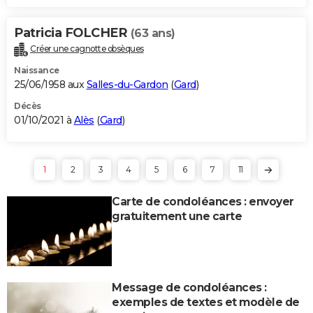
Patricia FOLCHER
(63 ans)
Créer une cagnotte obsèques
Naissance
25/06/1958 aux
Salles-du-Gardon
(
Gard
)
Décès
01/10/2021 à
Alès
(
Gard
)
1
2
3
4
5
6
7
11
Carte de condoléances : envoyer
gratuitement une carte
Message de condoléances :
exemples de textes et modèle de