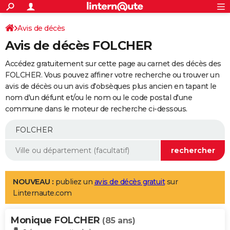
ACTUALITÉS
Connexion
S'inscrire
Avis de décès
Rechercher
Société
Education
Villes
Politique
Faits Divers
Monde
+
SPORT
Avis de décès FOLCHER
Football
Cyclisme
Forum
Coupe du monde 2026
Tennis
Rugby
CULTURE
Accédez gratuitement sur cette page au carnet des décès des
TNT
Cinéma
Musique
Programme TV
Streaming
Sorties cinéma
+
FOLCHER. Vous pouvez affiner votre recherche ou trouver un
FINANCE
avis de décès ou un avis d'obsèques plus ancien en tapant le
Impôts
Immobilier
Banque
Crédit
Retraite
Epargne
Risques naturels par ville
Assurance
AUTO
nom d'un défunt et/ou le nom ou le code postal d'une
commune dans le moteur de recherche ci-dessous.
Réserver un essai
Berlines
Forum auto
Essais
Citadines
SUV
+
HIGH-TECH
Meilleur smartphone
Ordinateurs
Guide high-tech
Mobiles
Internet
Jeux vidéo
+
BRICOLAGE
Aménagement intérieur
Cuisine
Jardinage
+
Forum
Extérieur
Salle de bains
Rangement
WEEK-END
Escapades
Expositions
Week-end nature
Guides de France
Patrimoine
Musées
+
LIFESTYLE
NOUVEAU :
publiez un
avis de décès gratuit
sur
Linternaute.com
Bien-être
Mode
+
Art de vivre
Loisirs
Modes de vie
SANTE
Monique FOLCHER
Guide de la santé
Médicaments
+
Alimentation
Maladies
Sommeil
(85 ans)
VOYAGE