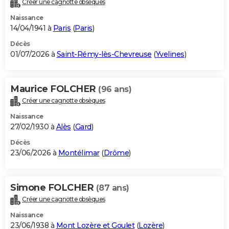
Créer une cagnotte obsèques
City break
Voyage de noces
Climat
Destinations
Voyage nature
Forum
+
PHOTO
Naissance
14/04/1941 à
Paris
(
Paris
)
GUIDES D'ACHAT
Décès
01/07/2026 à
Saint-Rémy-lès-Chevreuse
(
Yvelines
)
BONS PLANS
CARTE DE VOEUX
Maurice FOLCHER
(96 ans)
Carte Bonne année
Carte Pâques
Carte de Noël
Carte Saint-Valentin
Carte d'anniversaire
DICTIONNAIRE
Créer une cagnotte obsèques
Biographies
Expressions
Dictionnaire
Citations
Proverbes
PROGRAMME TV
Naissance
27/02/1930 à
Alès
(
Gard
)
COPAINS D'AVANT
Décès
23/06/2026 à
Montélimar
(
Drôme
)
Se connecter
Collèges
Universités
Service militaire
S'inscrire
Lycées
Primaires
Entreprises
Avis de recherche
AVIS DE DÉCÈS
FORUM
Simone FOLCHER
(87 ans)
Lifestyle
Sport
Television
Cinema
Bricolage
Culture
Auto
Voyage
Créer une cagnotte obsèques
Naissance
23/06/1938 à
Mont Lozère et Goulet
(
Lozère
)