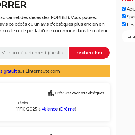
FORRER
Actu
Spo
 au carnet des décès des FORRER. Vous pouvez
 avis de décès ou un avis d'obsèques plus ancien en
Les 
nom ou le code postal d'une commune dans le moteur
s gratuit
sur Linternaute.com
Créer une cagnotte obsèques
Décès
11/10/2025 à
Valence
(
Drôme
)