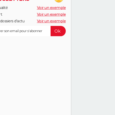
alité
Voir un exemple
rt
Voir un exemple
dossiers d'actu
Voir un exemple