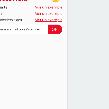
alité
Voir un exemple
rt
Voir un exemple
dossiers d'actu
Voir un exemple