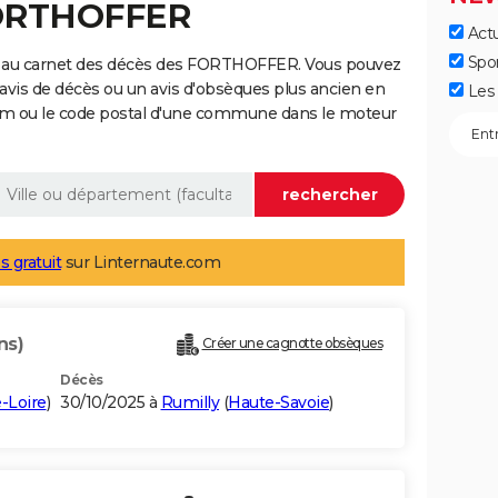
FORTHOFFER
Actu
Spo
e au carnet des décès des FORTHOFFER. Vous pouvez
 avis de décès ou un avis d'obsèques plus ancien en
Les 
nom ou le code postal d'une commune dans le moteur
s gratuit
sur Linternaute.com
ns)
Créer une cagnotte obsèques
Décès
-Loire
)
30/10/2025 à
Rumilly
(
Haute-Savoie
)