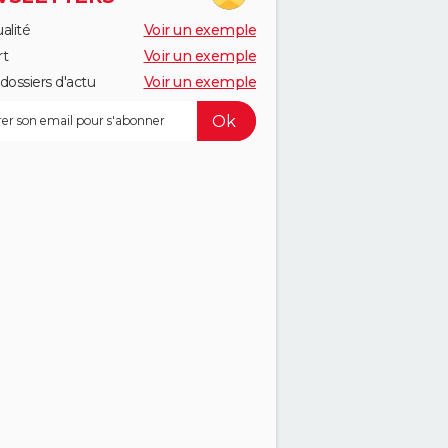
alité
Voir un exemple
rt
Voir un exemple
dossiers d'actu
Voir un exemple