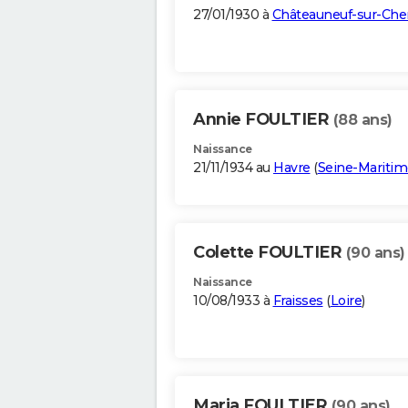
27/01/1930 à
Châteauneuf-sur-Che
Annie FOULTIER
(88 ans)
Naissance
21/11/1934 au
Havre
(
Seine-Maritim
Colette FOULTIER
(90 ans)
Naissance
10/08/1933 à
Fraisses
(
Loire
)
Maria FOULTIER
(90 ans)