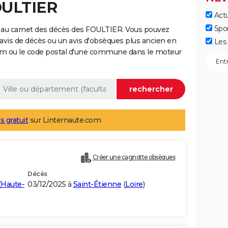
OULTIER
Actu
Spo
 au carnet des décès des FOULTIER. Vous pouvez
 avis de décès ou un avis d'obsèques plus ancien en
Les 
nom ou le code postal d'une commune dans le moteur
s gratuit
sur Linternaute.com
Créer une cagnotte obsèques
Décès
(
Haute-
03/12/2025 à
Saint-Étienne
(
Loire
)