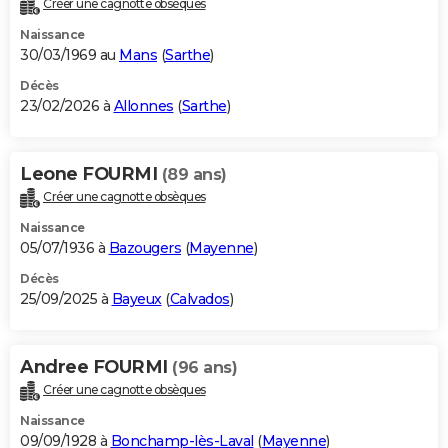
Créer une cagnotte obsèques
City break
Voyage de noces
Climat
Destinations
Voyage nature
Forum
+
PHOTO
Naissance
30/03/1969 au
Mans
(
Sarthe
)
GUIDES D'ACHAT
Décès
23/02/2026 à
Allonnes
(
Sarthe
)
BONS PLANS
CARTE DE VOEUX
Leone FOURMI
(89 ans)
Carte Bonne année
Carte Pâques
Carte de Noël
Carte Saint-Valentin
Carte d'anniversaire
DICTIONNAIRE
Créer une cagnotte obsèques
Biographies
Expressions
Dictionnaire
Citations
Proverbes
PROGRAMME TV
Naissance
05/07/1936 à
Bazougers
(
Mayenne
)
COPAINS D'AVANT
Décès
25/09/2025 à
Bayeux
(
Calvados
)
Se connecter
Collèges
Universités
Service militaire
S'inscrire
Lycées
Primaires
Entreprises
Avis de recherche
AVIS DE DÉCÈS
FORUM
Andree FOURMI
(96 ans)
Lifestyle
Sport
Television
Cinema
Bricolage
Culture
Auto
Voyage
Créer une cagnotte obsèques
Naissance
09/09/1928 à
Bonchamp-lès-Laval
(
Mayenne
)