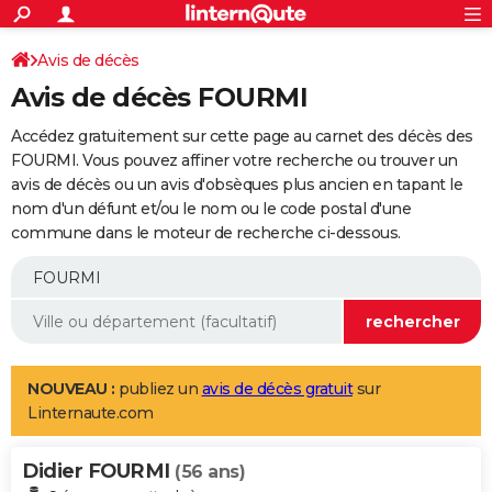
ACTUALITÉS
Connexion
S'inscrire
Avis de décès
Rechercher
Société
Education
Villes
Politique
Faits Divers
Monde
+
SPORT
Avis de décès FOURMI
Football
Cyclisme
Forum
Coupe du monde 2026
Tennis
Rugby
CULTURE
Accédez gratuitement sur cette page au carnet des décès des
TNT
Cinéma
Musique
Programme TV
Streaming
Sorties cinéma
+
FOURMI. Vous pouvez affiner votre recherche ou trouver un
FINANCE
avis de décès ou un avis d'obsèques plus ancien en tapant le
Impôts
Immobilier
Banque
Crédit
Retraite
Epargne
Risques naturels par ville
Assurance
AUTO
nom d'un défunt et/ou le nom ou le code postal d'une
commune dans le moteur de recherche ci-dessous.
Réserver un essai
Berlines
Forum auto
Essais
Citadines
SUV
+
HIGH-TECH
Meilleur smartphone
Ordinateurs
Guide high-tech
Mobiles
Internet
Jeux vidéo
+
BRICOLAGE
Aménagement intérieur
Cuisine
Jardinage
+
Forum
Extérieur
Salle de bains
Rangement
WEEK-END
Escapades
Expositions
Week-end nature
Guides de France
Patrimoine
Musées
+
LIFESTYLE
NOUVEAU :
publiez un
avis de décès gratuit
sur
Linternaute.com
Bien-être
Mode
+
Art de vivre
Loisirs
Modes de vie
SANTE
Didier FOURMI
Guide de la santé
Médicaments
+
Alimentation
Maladies
Sommeil
(56 ans)
VOYAGE