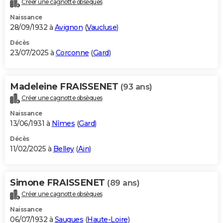
Créer une cagnotte obsèques
City break
Voyage de noces
Climat
Destinations
Voyage nature
Forum
+
PHOTO
Naissance
28/09/1932 à
Avignon
(
Vaucluse
)
GUIDES D'ACHAT
Décès
23/07/2025 à
Corconne
(
Gard
)
BONS PLANS
CARTE DE VOEUX
Madeleine FRAISSENET
(93 ans)
Carte Bonne année
Carte Pâques
Carte de Noël
Carte Saint-Valentin
Carte d'anniversaire
DICTIONNAIRE
Créer une cagnotte obsèques
Biographies
Expressions
Dictionnaire
Citations
Proverbes
PROGRAMME TV
Naissance
13/06/1931 à
Nîmes
(
Gard
)
COPAINS D'AVANT
Décès
11/02/2025 à
Belley
(
Ain
)
Se connecter
Collèges
Universités
Service militaire
S'inscrire
Lycées
Primaires
Entreprises
Avis de recherche
AVIS DE DÉCÈS
FORUM
Simone FRAISSENET
(89 ans)
Lifestyle
Sport
Television
Cinema
Bricolage
Culture
Auto
Voyage
Créer une cagnotte obsèques
Naissance
06/07/1932 à
Saugues
(
Haute-Loire
)