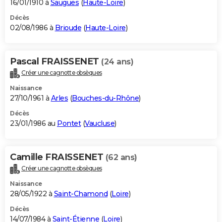
16/01/1910 à
Saugues
(
Haute-Loire
)
Décès
02/08/1986 à
Brioude
(
Haute-Loire
)
Pascal FRAISSENET
(24 ans)
Créer une cagnotte obsèques
Naissance
27/10/1961 à
Arles
(
Bouches-du-Rhône
)
Décès
23/01/1986 au
Pontet
(
Vaucluse
)
Camille FRAISSENET
(62 ans)
Créer une cagnotte obsèques
Naissance
28/05/1922 à
Saint-Chamond
(
Loire
)
Décès
14/07/1984 à
Saint-Étienne
(
Loire
)