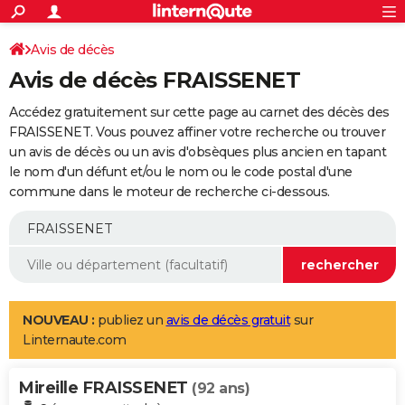
ACTUALITÉS
Connexion
S'inscrire
Avis de décès
Rechercher
Société
Education
Villes
Politique
Faits Divers
Monde
+
SPORT
Avis de décès FRAISSENET
Football
Cyclisme
Forum
Coupe du monde 2026
Tennis
Rugby
CULTURE
Accédez gratuitement sur cette page au carnet des décès des
TNT
Cinéma
Musique
Programme TV
Streaming
Sorties cinéma
+
FRAISSENET. Vous pouvez affiner votre recherche ou trouver
FINANCE
un avis de décès ou un avis d'obsèques plus ancien en tapant
Impôts
Immobilier
Banque
Crédit
Retraite
Epargne
Risques naturels par ville
Assurance
AUTO
le nom d'un défunt et/ou le nom ou le code postal d'une
commune dans le moteur de recherche ci-dessous.
Réserver un essai
Berlines
Forum auto
Essais
Citadines
SUV
+
HIGH-TECH
Meilleur smartphone
Ordinateurs
Guide high-tech
Mobiles
Internet
Jeux vidéo
+
BRICOLAGE
Aménagement intérieur
Cuisine
Jardinage
+
Forum
Extérieur
Salle de bains
Rangement
WEEK-END
Escapades
Expositions
Week-end nature
Guides de France
Patrimoine
Musées
+
LIFESTYLE
NOUVEAU :
publiez un
avis de décès gratuit
sur
Linternaute.com
Bien-être
Mode
+
Art de vivre
Loisirs
Modes de vie
SANTE
Mireille FRAISSENET
Guide de la santé
Médicaments
+
Alimentation
Maladies
Sommeil
(92 ans)
VOYAGE