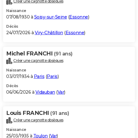
Créer une cagnotte obsèques
City break
Voyage de noces
Climat
Destinations
Voyage nature
Forum
+
PHOTO
Naissance
07/08/1930 à
Soisy-sur-Seine
(
Essonne
)
GUIDES D'ACHAT
Décès
24/07/2026 à
Viry-Châtillon
(
Essonne
)
BONS PLANS
CARTE DE VOEUX
Michel FRANCHI
(91 ans)
Carte Bonne année
Carte Pâques
Carte de Noël
Carte Saint-Valentin
Carte d'anniversaire
DICTIONNAIRE
Créer une cagnotte obsèques
Biographies
Expressions
Dictionnaire
Citations
Proverbes
PROGRAMME TV
Naissance
03/07/1934 à
Paris
(
Paris
)
COPAINS D'AVANT
Décès
06/06/2026 à
Vidauban
(
Var
)
Se connecter
Collèges
Universités
Service militaire
S'inscrire
Lycées
Primaires
Entreprises
Avis de recherche
AVIS DE DÉCÈS
FORUM
Louis FRANCHI
(91 ans)
Lifestyle
Sport
Television
Cinema
Bricolage
Culture
Auto
Voyage
Créer une cagnotte obsèques
Naissance
25/03/1935 à
Toulon
(
Var
)