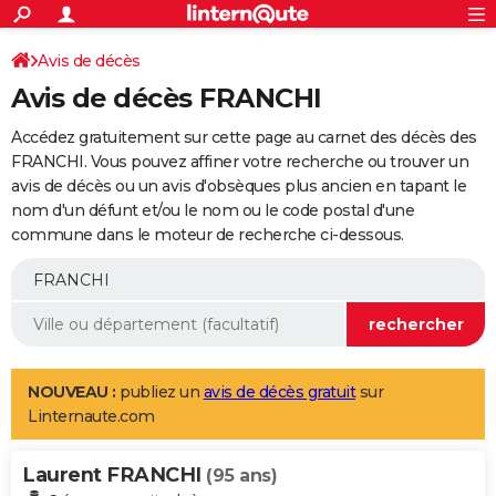
ACTUALITÉS
Connexion
S'inscrire
Avis de décès
Rechercher
Société
Education
Villes
Politique
Faits Divers
Monde
+
SPORT
Avis de décès FRANCHI
Football
Cyclisme
Forum
Coupe du monde 2026
Tennis
Rugby
CULTURE
Accédez gratuitement sur cette page au carnet des décès des
TNT
Cinéma
Musique
Programme TV
Streaming
Sorties cinéma
+
FRANCHI. Vous pouvez affiner votre recherche ou trouver un
FINANCE
avis de décès ou un avis d'obsèques plus ancien en tapant le
Impôts
Immobilier
Banque
Crédit
Retraite
Epargne
Risques naturels par ville
Assurance
AUTO
nom d'un défunt et/ou le nom ou le code postal d'une
commune dans le moteur de recherche ci-dessous.
Réserver un essai
Berlines
Forum auto
Essais
Citadines
SUV
+
HIGH-TECH
Meilleur smartphone
Ordinateurs
Guide high-tech
Mobiles
Internet
Jeux vidéo
+
BRICOLAGE
Aménagement intérieur
Cuisine
Jardinage
+
Forum
Extérieur
Salle de bains
Rangement
WEEK-END
Escapades
Expositions
Week-end nature
Guides de France
Patrimoine
Musées
+
LIFESTYLE
NOUVEAU :
publiez un
avis de décès gratuit
sur
Linternaute.com
Bien-être
Mode
+
Art de vivre
Loisirs
Modes de vie
SANTE
Laurent FRANCHI
Guide de la santé
Médicaments
+
Alimentation
Maladies
Sommeil
(95 ans)
VOYAGE