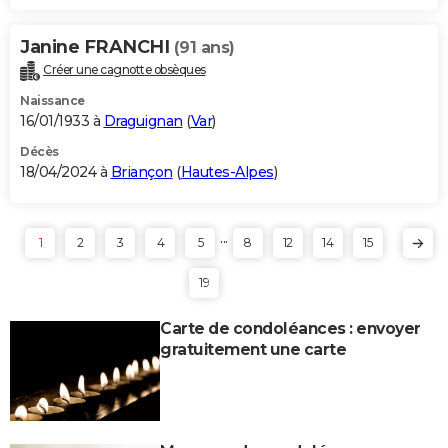
Janine FRANCHI
(91 ans)
Créer une cagnotte obsèques
Naissance
16/01/1933 à
Draguignan
(
Var
)
Décès
18/04/2024 à
Briançon
(
Hautes-Alpes
)
...
1
2
3
4
5
8
12
14
15
19
Carte de condoléances : envoyer
gratuitement une carte