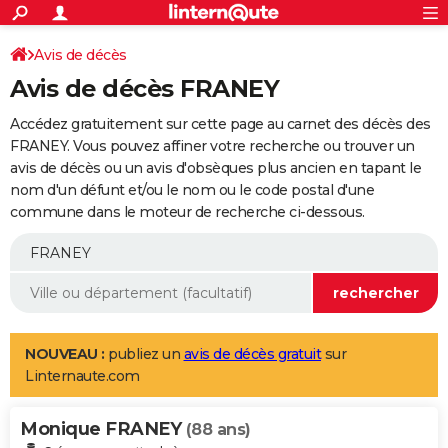
ACTUALITÉS
Connexion
S'inscrire
Avis de décès
Rechercher
Société
Education
Villes
Politique
Faits Divers
Monde
+
SPORT
Avis de décès FRANEY
Football
Cyclisme
Forum
Coupe du monde 2026
Tennis
Rugby
CULTURE
Accédez gratuitement sur cette page au carnet des décès des
TNT
Cinéma
Musique
Programme TV
Streaming
Sorties cinéma
+
FRANEY. Vous pouvez affiner votre recherche ou trouver un
FINANCE
avis de décès ou un avis d'obsèques plus ancien en tapant le
Impôts
Immobilier
Banque
Crédit
Retraite
Epargne
Risques naturels par ville
Assurance
AUTO
nom d'un défunt et/ou le nom ou le code postal d'une
commune dans le moteur de recherche ci-dessous.
Réserver un essai
Berlines
Forum auto
Essais
Citadines
SUV
+
HIGH-TECH
Meilleur smartphone
Ordinateurs
Guide high-tech
Mobiles
Internet
Jeux vidéo
+
BRICOLAGE
Aménagement intérieur
Cuisine
Jardinage
+
Forum
Extérieur
Salle de bains
Rangement
WEEK-END
Escapades
Expositions
Week-end nature
Guides de France
Patrimoine
Musées
+
LIFESTYLE
NOUVEAU :
publiez un
avis de décès gratuit
sur
Linternaute.com
Bien-être
Mode
+
Art de vivre
Loisirs
Modes de vie
SANTE
Monique FRANEY
Guide de la santé
Médicaments
+
Alimentation
Maladies
Sommeil
(88 ans)
VOYAGE