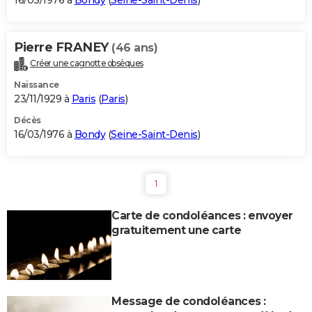
16/03/1976 à
Bondy
(
Seine-Saint-Denis
)
Pierre FRANEY
(46 ans)
Créer une cagnotte obsèques
Naissance
23/11/1929 à
Paris
(
Paris
)
Décès
16/03/1976 à
Bondy
(
Seine-Saint-Denis
)
1
Carte de condoléances : envoyer
gratuitement une carte
Message de condoléances :