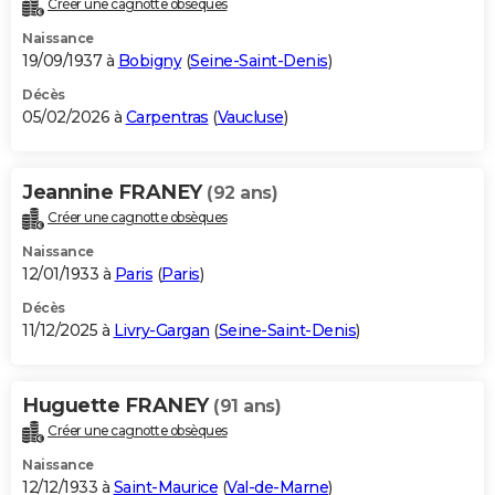
Créer une cagnotte obsèques
City break
Voyage de noces
Climat
Destinations
Voyage nature
Forum
+
PHOTO
Naissance
19/09/1937 à
Bobigny
(
Seine-Saint-Denis
)
GUIDES D'ACHAT
Décès
05/02/2026 à
Carpentras
(
Vaucluse
)
BONS PLANS
CARTE DE VOEUX
Jeannine FRANEY
(92 ans)
Carte Bonne année
Carte Pâques
Carte de Noël
Carte Saint-Valentin
Carte d'anniversaire
DICTIONNAIRE
Créer une cagnotte obsèques
Biographies
Expressions
Dictionnaire
Citations
Proverbes
PROGRAMME TV
Naissance
12/01/1933 à
Paris
(
Paris
)
COPAINS D'AVANT
Décès
11/12/2025 à
Livry-Gargan
(
Seine-Saint-Denis
)
Se connecter
Collèges
Universités
Service militaire
S'inscrire
Lycées
Primaires
Entreprises
Avis de recherche
AVIS DE DÉCÈS
FORUM
Huguette FRANEY
(91 ans)
Lifestyle
Sport
Television
Cinema
Bricolage
Culture
Auto
Voyage
Créer une cagnotte obsèques
Naissance
12/12/1933 à
Saint-Maurice
(
Val-de-Marne
)