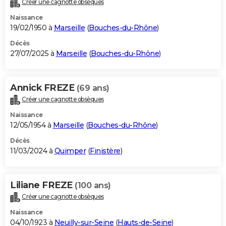
Créer une cagnotte obsèques
City break
Voyage de noces
Climat
Destinations
Voyage nature
Forum
+
PHOTO
Naissance
19/02/1950 à
Marseille
(
Bouches-du-Rhône
)
GUIDES D'ACHAT
Décès
27/07/2025 à
Marseille
(
Bouches-du-Rhône
)
BONS PLANS
CARTE DE VOEUX
Annick FREZE
(69 ans)
Carte Bonne année
Carte Pâques
Carte de Noël
Carte Saint-Valentin
Carte d'anniversaire
DICTIONNAIRE
Créer une cagnotte obsèques
Biographies
Expressions
Dictionnaire
Citations
Proverbes
PROGRAMME TV
Naissance
12/05/1954 à
Marseille
(
Bouches-du-Rhône
)
COPAINS D'AVANT
Décès
11/03/2024 à
Quimper
(
Finistère
)
Se connecter
Collèges
Universités
Service militaire
S'inscrire
Lycées
Primaires
Entreprises
Avis de recherche
AVIS DE DÉCÈS
FORUM
Liliane FREZE
(100 ans)
Lifestyle
Sport
Television
Cinema
Bricolage
Culture
Auto
Voyage
Créer une cagnotte obsèques
Naissance
04/10/1923 à
Neuilly-sur-Seine
(
Hauts-de-Seine
)