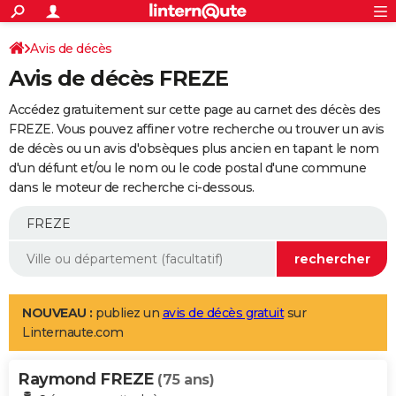
ACTUALITÉS
Connexion
S'inscrire
Avis de décès
Rechercher
Société
Education
Villes
Politique
Faits Divers
Monde
+
SPORT
Avis de décès FREZE
Football
Cyclisme
Forum
Coupe du monde 2026
Tennis
Rugby
CULTURE
Accédez gratuitement sur cette page au carnet des décès des
TNT
Cinéma
Musique
Programme TV
Streaming
Sorties cinéma
+
FREZE. Vous pouvez affiner votre recherche ou trouver un avis
FINANCE
de décès ou un avis d'obsèques plus ancien en tapant le nom
Impôts
Immobilier
Banque
Crédit
Retraite
Epargne
Risques naturels par ville
Assurance
AUTO
d'un défunt et/ou le nom ou le code postal d'une commune
dans le moteur de recherche ci-dessous.
Réserver un essai
Berlines
Forum auto
Essais
Citadines
SUV
+
HIGH-TECH
Meilleur smartphone
Ordinateurs
Guide high-tech
Mobiles
Internet
Jeux vidéo
+
BRICOLAGE
Aménagement intérieur
Cuisine
Jardinage
+
Forum
Extérieur
Salle de bains
Rangement
WEEK-END
Escapades
Expositions
Week-end nature
Guides de France
Patrimoine
Musées
+
LIFESTYLE
NOUVEAU :
publiez un
avis de décès gratuit
sur
Linternaute.com
Bien-être
Mode
+
Art de vivre
Loisirs
Modes de vie
SANTE
Raymond FREZE
Guide de la santé
Médicaments
+
Alimentation
Maladies
Sommeil
(75 ans)
VOYAGE