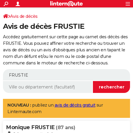
ACTUALITÉS
Connexion
S'inscrire
Avis de décès
Rechercher
Société
Education
Villes
Politique
Faits Divers
Monde
+
SPORT
Avis de décès FRUSTIE
Football
Cyclisme
Forum
Coupe du monde 2026
Tennis
Rugby
CULTURE
Accédez gratuitement sur cette page au carnet des décès des
TNT
Cinéma
Musique
Programme TV
Streaming
Sorties cinéma
+
FRUSTIE. Vous pouvez affiner votre recherche ou trouver un
FINANCE
avis de décès ou un avis d'obsèques plus ancien en tapant le
Impôts
Immobilier
Banque
Crédit
Retraite
Epargne
Risques naturels par ville
Assurance
AUTO
nom d'un défunt et/ou le nom ou le code postal d'une
commune dans le moteur de recherche ci-dessous.
Réserver un essai
Berlines
Forum auto
Essais
Citadines
SUV
+
HIGH-TECH
Meilleur smartphone
Ordinateurs
Guide high-tech
Mobiles
Internet
Jeux vidéo
+
BRICOLAGE
Aménagement intérieur
Cuisine
Jardinage
+
Forum
Extérieur
Salle de bains
Rangement
WEEK-END
Escapades
Expositions
Week-end nature
Guides de France
Patrimoine
Musées
+
LIFESTYLE
NOUVEAU :
publiez un
avis de décès gratuit
sur
Linternaute.com
Bien-être
Mode
+
Art de vivre
Loisirs
Modes de vie
SANTE
Monique FRUSTIE
Guide de la santé
Médicaments
+
Alimentation
Maladies
Sommeil
(87 ans)
VOYAGE