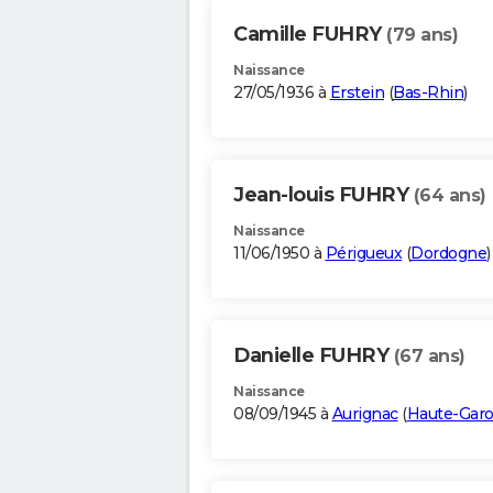
Camille FUHRY
(79 ans)
Naissance
27/05/1936 à
Erstein
(
Bas-Rhin
)
Jean-louis FUHRY
(64 ans)
Naissance
11/06/1950 à
Périgueux
(
Dordogne
)
Danielle FUHRY
(67 ans)
Naissance
08/09/1945 à
Aurignac
(
Haute-Gar