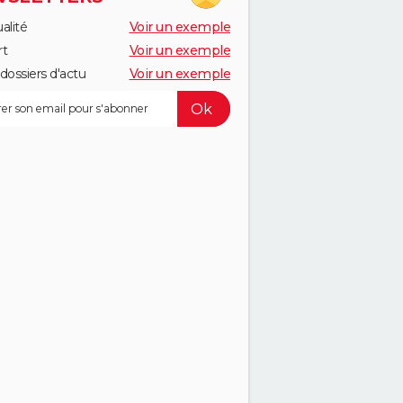
alité
Voir un exemple
rt
Voir un exemple
dossiers d'actu
Voir un exemple