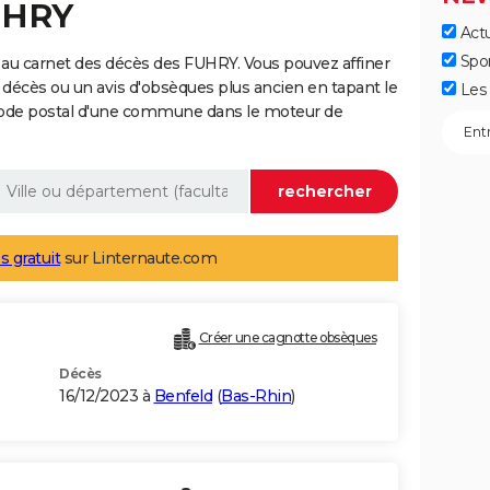
UHRY
Actu
Spo
 au carnet des décès des FUHRY. Vous pouvez affiner
 décès ou un avis d'obsèques plus ancien en tapant le
Les 
code postal d'une commune dans le moteur de
s gratuit
sur Linternaute.com
Créer une cagnotte obsèques
Décès
16/12/2023 à
Benfeld
(
Bas-Rhin
)