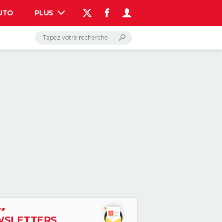
UTO
PLUS
AUTO
HIGH-TECH
BRICOLAGE
WEEK-END
LIFESTYLE
SANTE
VOYAGE
PHOTO
GUIDES D'ACHAT
BONS PLANS
CARTE DE VOEUX
DICTIONNAIRE
PROGRAMME TV
COPAINS D'AVANT
AVIS DE DÉCÈS
FORUM
Connexion
S'inscrire
Rechercher
SLETTERS