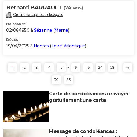
Bernard BARRAULT
(74 ans)
Créer une cagnotte obsèques
Naissance
02/08/1950 à
Sézanne
(
Marne
)
Décès
19/04/2025 à
Nantes
(
Loire-Atlantique
)
...
1
2
3
4
5
9
16
24
28
30
35
Carte de condoléances : envoyer
gratuitement une carte
Message de condoléances :