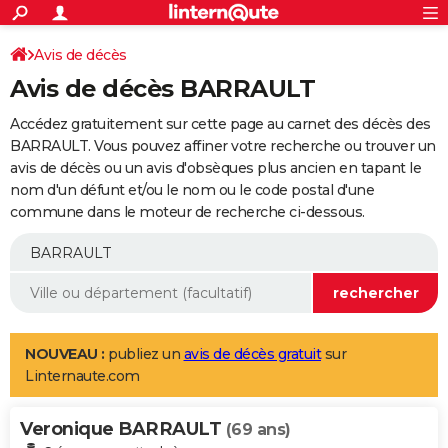
ACTUALITÉS
Connexion
S'inscrire
Avis de décès
Rechercher
Société
Education
Villes
Politique
Faits Divers
Monde
+
SPORT
Avis de décès BARRAULT
Football
Cyclisme
Forum
Coupe du monde 2026
Tennis
Rugby
CULTURE
Accédez gratuitement sur cette page au carnet des décès des
TNT
Cinéma
Musique
Programme TV
Streaming
Sorties cinéma
+
BARRAULT. Vous pouvez affiner votre recherche ou trouver un
FINANCE
avis de décès ou un avis d'obsèques plus ancien en tapant le
Impôts
Immobilier
Banque
Crédit
Retraite
Epargne
Risques naturels par ville
Assurance
AUTO
nom d'un défunt et/ou le nom ou le code postal d'une
commune dans le moteur de recherche ci-dessous.
Réserver un essai
Berlines
Forum auto
Essais
Citadines
SUV
+
HIGH-TECH
Meilleur smartphone
Ordinateurs
Guide high-tech
Mobiles
Internet
Jeux vidéo
+
BRICOLAGE
Aménagement intérieur
Cuisine
Jardinage
+
Forum
Extérieur
Salle de bains
Rangement
WEEK-END
Escapades
Expositions
Week-end nature
Guides de France
Patrimoine
Musées
+
LIFESTYLE
NOUVEAU :
publiez un
avis de décès gratuit
sur
Linternaute.com
Bien-être
Mode
+
Art de vivre
Loisirs
Modes de vie
SANTE
Veronique BARRAULT
Guide de la santé
Médicaments
+
Alimentation
Maladies
Sommeil
(69 ans)
VOYAGE