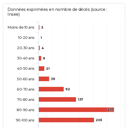
Données exprimées en nombre de décès (source :
Insee)
Moins de 10 ans
3
10-20 ans
1
20-30 ans
4
30-40 ans
9
40-50 ans
21
50-60 ans
39
60-70 ans
92
70-80 ans
137
80-90 ans
277
90-100 ans
203