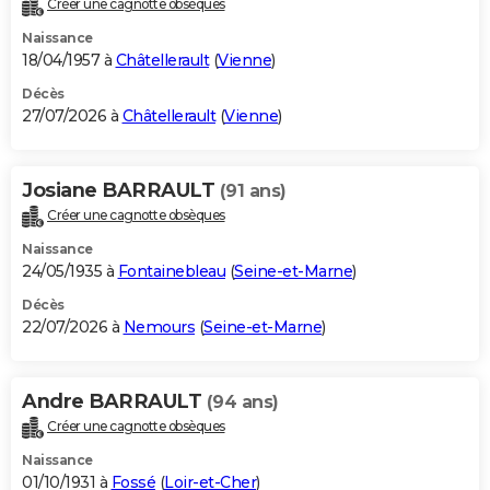
Créer une cagnotte obsèques
City break
Voyage de noces
Climat
Destinations
Voyage nature
Forum
+
PHOTO
Naissance
18/04/1957 à
Châtellerault
(
Vienne
)
GUIDES D'ACHAT
Décès
27/07/2026 à
Châtellerault
(
Vienne
)
BONS PLANS
CARTE DE VOEUX
Josiane BARRAULT
(91 ans)
Carte Bonne année
Carte Pâques
Carte de Noël
Carte Saint-Valentin
Carte d'anniversaire
DICTIONNAIRE
Créer une cagnotte obsèques
Biographies
Expressions
Dictionnaire
Citations
Proverbes
PROGRAMME TV
Naissance
24/05/1935 à
Fontainebleau
(
Seine-et-Marne
)
COPAINS D'AVANT
Décès
22/07/2026 à
Nemours
(
Seine-et-Marne
)
Se connecter
Collèges
Universités
Service militaire
S'inscrire
Lycées
Primaires
Entreprises
Avis de recherche
AVIS DE DÉCÈS
FORUM
Andre BARRAULT
(94 ans)
Lifestyle
Sport
Television
Cinema
Bricolage
Culture
Auto
Voyage
Créer une cagnotte obsèques
Naissance
01/10/1931 à
Fossé
(
Loir-et-Cher
)