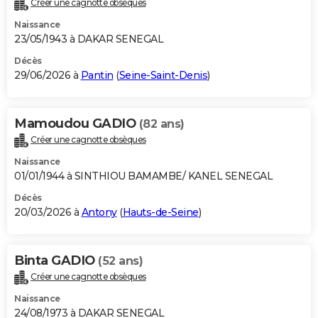
Créer une cagnotte obsèques
City break
Voyage de noces
Climat
Destinations
Voyage nature
Forum
+
PHOTO
Naissance
23/05/1943 à DAKAR SENEGAL
GUIDES D'ACHAT
Décès
29/06/2026 à
Pantin
(
Seine-Saint-Denis
)
BONS PLANS
CARTE DE VOEUX
Mamoudou GADIO
(82 ans)
Carte Bonne année
Carte Pâques
Carte de Noël
Carte Saint-Valentin
Carte d'anniversaire
DICTIONNAIRE
Créer une cagnotte obsèques
Biographies
Expressions
Dictionnaire
Citations
Proverbes
PROGRAMME TV
Naissance
01/01/1944 à SINTHIOU BAMAMBE/ KANEL SENEGAL
COPAINS D'AVANT
Décès
20/03/2026 à
Antony
(
Hauts-de-Seine
)
Se connecter
Collèges
Universités
Service militaire
S'inscrire
Lycées
Primaires
Entreprises
Avis de recherche
AVIS DE DÉCÈS
FORUM
Binta GADIO
(52 ans)
Lifestyle
Sport
Television
Cinema
Bricolage
Culture
Auto
Voyage
Créer une cagnotte obsèques
Naissance
24/08/1973 à DAKAR SENEGAL