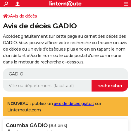
ACTUALITÉS
Connexion
S'inscrire
Avis de décès
Rechercher
Société
Education
Villes
Politique
Faits Divers
Monde
+
SPORT
Avis de décès GADIO
Football
Cyclisme
Forum
Coupe du monde 2026
Tennis
Rugby
CULTURE
Accédez gratuitement sur cette page au carnet des décès des
TNT
Cinéma
Musique
Programme TV
Streaming
Sorties cinéma
+
GADIO. Vous pouvez affiner votre recherche ou trouver un avis
FINANCE
de décès ou un avis d'obsèques plus ancien en tapant le nom
Impôts
Immobilier
Banque
Crédit
Retraite
Epargne
Risques naturels par ville
Assurance
AUTO
d'un défunt et/ou le nom ou le code postal d'une commune
dans le moteur de recherche ci-dessous.
Réserver un essai
Berlines
Forum auto
Essais
Citadines
SUV
+
HIGH-TECH
Meilleur smartphone
Ordinateurs
Guide high-tech
Mobiles
Internet
Jeux vidéo
+
BRICOLAGE
Aménagement intérieur
Cuisine
Jardinage
+
Forum
Extérieur
Salle de bains
Rangement
WEEK-END
Escapades
Expositions
Week-end nature
Guides de France
Patrimoine
Musées
+
LIFESTYLE
NOUVEAU :
publiez un
avis de décès gratuit
sur
Linternaute.com
Bien-être
Mode
+
Art de vivre
Loisirs
Modes de vie
SANTE
Coumba GADIO
Guide de la santé
Médicaments
+
Alimentation
Maladies
Sommeil
(83 ans)
VOYAGE