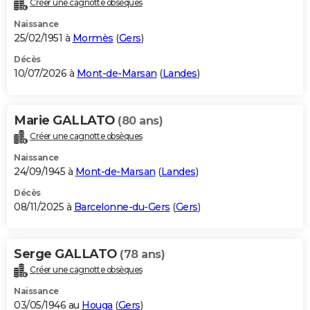
Créer une cagnotte obsèques
City break
Voyage de noces
Climat
Destinations
Voyage nature
Forum
+
PHOTO
Naissance
25/02/1951 à
Mormès
(
Gers
)
GUIDES D'ACHAT
Décès
10/07/2026 à
Mont-de-Marsan
(
Landes
)
BONS PLANS
CARTE DE VOEUX
Marie GALLATO
(80 ans)
Carte Bonne année
Carte Pâques
Carte de Noël
Carte Saint-Valentin
Carte d'anniversaire
DICTIONNAIRE
Créer une cagnotte obsèques
Biographies
Expressions
Dictionnaire
Citations
Proverbes
PROGRAMME TV
Naissance
24/09/1945 à
Mont-de-Marsan
(
Landes
)
COPAINS D'AVANT
Décès
08/11/2025 à
Barcelonne-du-Gers
(
Gers
)
Se connecter
Collèges
Universités
Service militaire
S'inscrire
Lycées
Primaires
Entreprises
Avis de recherche
AVIS DE DÉCÈS
FORUM
Serge GALLATO
(78 ans)
Lifestyle
Sport
Television
Cinema
Bricolage
Culture
Auto
Voyage
Créer une cagnotte obsèques
Naissance
03/05/1946 au
Houga
(
Gers
)