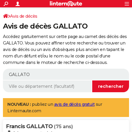
ACTUALITÉS
Connexion
S'inscrire
Avis de décès
Rechercher
Société
Education
Villes
Politique
Faits Divers
Monde
+
SPORT
Avis de décès GALLATO
Football
Cyclisme
Forum
Coupe du monde 2026
Tennis
Rugby
CULTURE
Accédez gratuitement sur cette page au carnet des décès des
TNT
Cinéma
Musique
Programme TV
Streaming
Sorties cinéma
+
GALLATO. Vous pouvez affiner votre recherche ou trouver un
FINANCE
avis de décès ou un avis d'obsèques plus ancien en tapant le
Impôts
Immobilier
Banque
Crédit
Retraite
Epargne
Risques naturels par ville
Assurance
AUTO
nom d'un défunt et/ou le nom ou le code postal d'une
commune dans le moteur de recherche ci-dessous.
Réserver un essai
Berlines
Forum auto
Essais
Citadines
SUV
+
HIGH-TECH
Meilleur smartphone
Ordinateurs
Guide high-tech
Mobiles
Internet
Jeux vidéo
+
BRICOLAGE
Aménagement intérieur
Cuisine
Jardinage
+
Forum
Extérieur
Salle de bains
Rangement
WEEK-END
Escapades
Expositions
Week-end nature
Guides de France
Patrimoine
Musées
+
LIFESTYLE
NOUVEAU :
publiez un
avis de décès gratuit
sur
Linternaute.com
Bien-être
Mode
+
Art de vivre
Loisirs
Modes de vie
SANTE
Francis GALLATO
Guide de la santé
Médicaments
+
Alimentation
Maladies
Sommeil
(75 ans)
VOYAGE