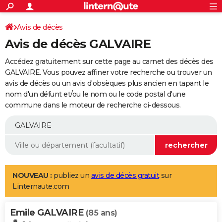
ACTUALITÉS
Connexion
S'inscrire
Avis de décès
Rechercher
Société
Education
Villes
Politique
Faits Divers
Monde
+
SPORT
Avis de décès GALVAIRE
Football
Cyclisme
Forum
Coupe du monde 2026
Tennis
Rugby
CULTURE
Accédez gratuitement sur cette page au carnet des décès des
TNT
Cinéma
Musique
Programme TV
Streaming
Sorties cinéma
+
GALVAIRE. Vous pouvez affiner votre recherche ou trouver un
FINANCE
avis de décès ou un avis d'obsèques plus ancien en tapant le
Impôts
Immobilier
Banque
Crédit
Retraite
Epargne
Risques naturels par ville
Assurance
AUTO
nom d'un défunt et/ou le nom ou le code postal d'une
commune dans le moteur de recherche ci-dessous.
Réserver un essai
Berlines
Forum auto
Essais
Citadines
SUV
+
HIGH-TECH
Meilleur smartphone
Ordinateurs
Guide high-tech
Mobiles
Internet
Jeux vidéo
+
BRICOLAGE
Aménagement intérieur
Cuisine
Jardinage
+
Forum
Extérieur
Salle de bains
Rangement
WEEK-END
Escapades
Expositions
Week-end nature
Guides de France
Patrimoine
Musées
+
LIFESTYLE
NOUVEAU :
publiez un
avis de décès gratuit
sur
Linternaute.com
Bien-être
Mode
+
Art de vivre
Loisirs
Modes de vie
SANTE
Emile GALVAIRE
Guide de la santé
Médicaments
+
Alimentation
Maladies
Sommeil
(85 ans)
VOYAGE