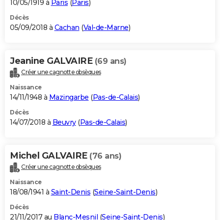
10/05/1919 à
Paris
(
Paris
)
Décès
05/09/2018 à
Cachan
(
Val-de-Marne
)
Jeanine GALVAIRE
(69 ans)
Créer une cagnotte obsèques
Naissance
14/11/1948 à
Mazingarbe
(
Pas-de-Calais
)
Décès
14/07/2018 à
Beuvry
(
Pas-de-Calais
)
Michel GALVAIRE
(76 ans)
Créer une cagnotte obsèques
Naissance
18/08/1941 à
Saint-Denis
(
Seine-Saint-Denis
)
Décès
21/11/2017 au
Blanc-Mesnil
(
Seine-Saint-Denis
)