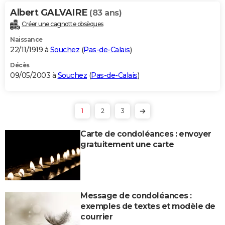
Albert GALVAIRE
(83 ans)
Créer une cagnotte obsèques
Naissance
22/11/1919 à
Souchez
(
Pas-de-Calais
)
Décès
09/05/2003 à
Souchez
(
Pas-de-Calais
)
1
2
3
Carte de condoléances : envoyer
gratuitement une carte
Message de condoléances :
exemples de textes et modèle de
courrier