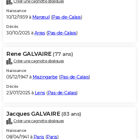
Créer une cagnotte obsèques
City break
Voyage de noces
Climat
Destinations
Voyage nature
Forum
+
PHOTO
Naissance
10/12/1939 à
Marœuil
(
Pas-de-Calais
)
GUIDES D'ACHAT
Décès
30/10/2025 à
Arras
(
Pas-de-Calais
)
BONS PLANS
CARTE DE VOEUX
Rene GALVAIRE
(77 ans)
Carte Bonne année
Carte Pâques
Carte de Noël
Carte Saint-Valentin
Carte d'anniversaire
DICTIONNAIRE
Créer une cagnotte obsèques
Biographies
Expressions
Dictionnaire
Citations
Proverbes
PROGRAMME TV
Naissance
05/12/1947 à
Mazingarbe
(
Pas-de-Calais
)
COPAINS D'AVANT
Décès
23/07/2025 à
Lens
(
Pas-de-Calais
)
Se connecter
Collèges
Universités
Service militaire
S'inscrire
Lycées
Primaires
Entreprises
Avis de recherche
AVIS DE DÉCÈS
FORUM
Jacques GALVAIRE
(83 ans)
Lifestyle
Sport
Television
Cinema
Bricolage
Culture
Auto
Voyage
Créer une cagnotte obsèques
Naissance
08/04/1941 à
Paris
(
Paris
)