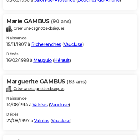
05/05/1998 à
Salon-de-Provence
(
Bouches-du-Rhône
)
Marie GAMBUS
(90 ans)
Créer une cagnotte obsèques
Naissance
15/11/1907 à
Richerenches
(
Vaucluse
)
Décès
16/02/1998 à
Mauguio
(
Hérault
)
Marguerite GAMBUS
(83 ans)
Créer une cagnotte obsèques
Naissance
14/08/1914 à
Valréas
(
Vaucluse
)
Décès
27/08/1997 à
Valréas
(
Vaucluse
)