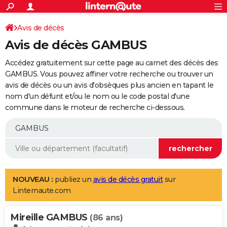
ACTUALITÉS
Connexion
S'inscrire
Avis de décès
Rechercher
Société
Education
Villes
Politique
Faits Divers
Monde
+
SPORT
Avis de décès GAMBUS
Football
Cyclisme
Forum
Coupe du monde 2026
Tennis
Rugby
CULTURE
Accédez gratuitement sur cette page au carnet des décès des
TNT
Cinéma
Musique
Programme TV
Streaming
Sorties cinéma
+
GAMBUS. Vous pouvez affiner votre recherche ou trouver un
FINANCE
avis de décès ou un avis d'obsèques plus ancien en tapant le
Impôts
Immobilier
Banque
Crédit
Retraite
Epargne
Risques naturels par ville
Assurance
AUTO
nom d'un défunt et/ou le nom ou le code postal d'une
commune dans le moteur de recherche ci-dessous.
Réserver un essai
Berlines
Forum auto
Essais
Citadines
SUV
+
HIGH-TECH
Meilleur smartphone
Ordinateurs
Guide high-tech
Mobiles
Internet
Jeux vidéo
+
BRICOLAGE
Aménagement intérieur
Cuisine
Jardinage
+
Forum
Extérieur
Salle de bains
Rangement
WEEK-END
Escapades
Expositions
Week-end nature
Guides de France
Patrimoine
Musées
+
LIFESTYLE
NOUVEAU :
publiez un
avis de décès gratuit
sur
Linternaute.com
Bien-être
Mode
+
Art de vivre
Loisirs
Modes de vie
SANTE
Mireille GAMBUS
Guide de la santé
Médicaments
+
Alimentation
Maladies
Sommeil
(86 ans)
VOYAGE