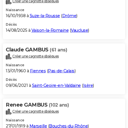
Créer une cagnotte obsèques
City break
Voyage de noces
Climat
Destinations
Voyage nature
Forum
+
PHOTO
Naissance
16/10/1938 à
Suze-la-Rousse
(
Drôme
)
GUIDES D'ACHAT
Décès
14/08/2025 à
Vaison-la-Romaine
(
Vaucluse
)
BONS PLANS
CARTE DE VOEUX
Claude GAMBUS
(61 ans)
Carte Bonne année
Carte Pâques
Carte de Noël
Carte Saint-Valentin
Carte d'anniversaire
DICTIONNAIRE
Créer une cagnotte obsèques
Biographies
Expressions
Dictionnaire
Citations
Proverbes
PROGRAMME TV
Naissance
13/01/1960 à
Fiennes
(
Pas-de-Calais
)
COPAINS D'AVANT
Décès
09/06/2021 à
Saint-Geoire-en-Valdaine
(
Isère
)
Se connecter
Collèges
Universités
Service militaire
S'inscrire
Lycées
Primaires
Entreprises
Avis de recherche
AVIS DE DÉCÈS
FORUM
Renee GAMBUS
(102 ans)
Lifestyle
Sport
Television
Cinema
Bricolage
Culture
Auto
Voyage
Créer une cagnotte obsèques
Naissance
27/01/1919 à
Marseille
(
Bouches-du-Rhône
)