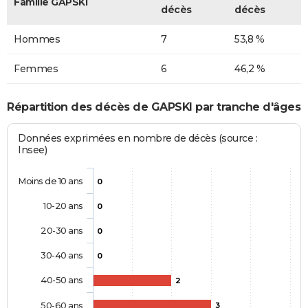
Famille GAPSKI
décès
décès
Hommes
7
53,8 %
Femmes
6
46,2 %
Répartition des décès de GAPSKI par tranche d'âges
Données exprimées en nombre de décès (source :
Insee)
Moins de 10 ans
0
10-20 ans
0
20-30 ans
0
30-40 ans
0
40-50 ans
2
50-60 ans
3