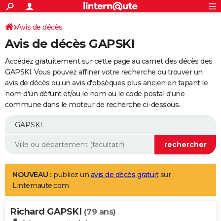
ACTUALITÉS
Connexion
S'inscrire
Avis de décès
Rechercher
Société
Education
Villes
Politique
Faits Divers
Monde
+
SPORT
Avis de décès GAPSKI
Football
Cyclisme
Forum
Coupe du monde 2026
Tennis
Rugby
CULTURE
Accédez gratuitement sur cette page au carnet des décès des
TNT
Cinéma
Musique
Programme TV
Streaming
Sorties cinéma
+
GAPSKI. Vous pouvez affiner votre recherche ou trouver un
FINANCE
avis de décès ou un avis d'obsèques plus ancien en tapant le
Impôts
Immobilier
Banque
Crédit
Retraite
Epargne
Risques naturels par ville
Assurance
AUTO
nom d'un défunt et/ou le nom ou le code postal d'une
commune dans le moteur de recherche ci-dessous.
Réserver un essai
Berlines
Forum auto
Essais
Citadines
SUV
+
HIGH-TECH
Meilleur smartphone
Ordinateurs
Guide high-tech
Mobiles
Internet
Jeux vidéo
+
BRICOLAGE
Aménagement intérieur
Cuisine
Jardinage
+
Forum
Extérieur
Salle de bains
Rangement
WEEK-END
Escapades
Expositions
Week-end nature
Guides de France
Patrimoine
Musées
+
LIFESTYLE
NOUVEAU :
publiez un
avis de décès gratuit
sur
Linternaute.com
Bien-être
Mode
+
Art de vivre
Loisirs
Modes de vie
SANTE
Richard GAPSKI
Guide de la santé
Médicaments
+
Alimentation
Maladies
Sommeil
(79 ans)
VOYAGE