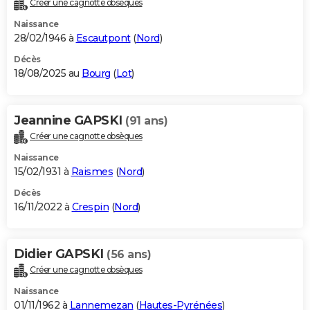
Créer une cagnotte obsèques
City break
Voyage de noces
Climat
Destinations
Voyage nature
Forum
+
PHOTO
Naissance
28/02/1946 à
Escautpont
(
Nord
)
GUIDES D'ACHAT
Décès
18/08/2025 au
Bourg
(
Lot
)
BONS PLANS
CARTE DE VOEUX
Jeannine GAPSKI
(91 ans)
Carte Bonne année
Carte Pâques
Carte de Noël
Carte Saint-Valentin
Carte d'anniversaire
DICTIONNAIRE
Créer une cagnotte obsèques
Biographies
Expressions
Dictionnaire
Citations
Proverbes
PROGRAMME TV
Naissance
15/02/1931 à
Raismes
(
Nord
)
COPAINS D'AVANT
Décès
16/11/2022 à
Crespin
(
Nord
)
Se connecter
Collèges
Universités
Service militaire
S'inscrire
Lycées
Primaires
Entreprises
Avis de recherche
AVIS DE DÉCÈS
FORUM
Didier GAPSKI
(56 ans)
Lifestyle
Sport
Television
Cinema
Bricolage
Culture
Auto
Voyage
Créer une cagnotte obsèques
Naissance
01/11/1962 à
Lannemezan
(
Hautes-Pyrénées
)