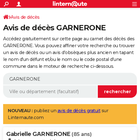
ACTUALITÉS
Connexion
S'inscrire
Avis de décès
Rechercher
Société
Education
Villes
Politique
Faits Divers
Monde
+
SPORT
Avis de décès GARNERONE
Football
Cyclisme
Forum
Coupe du monde 2026
Tennis
Rugby
CULTURE
Accédez gratuitement sur cette page au carnet des décès des
TNT
Cinéma
Musique
Programme TV
Streaming
Sorties cinéma
+
GARNERONE. Vous pouvez affiner votre recherche ou trouver
FINANCE
un avis de décès ou un avis d'obsèques plus ancien en tapant
Impôts
Immobilier
Banque
Crédit
Retraite
Epargne
Risques naturels par ville
Assurance
AUTO
le nom d'un défunt et/ou le nom ou le code postal d'une
commune dans le moteur de recherche ci-dessous.
Réserver un essai
Berlines
Forum auto
Essais
Citadines
SUV
+
HIGH-TECH
Meilleur smartphone
Ordinateurs
Guide high-tech
Mobiles
Internet
Jeux vidéo
+
BRICOLAGE
Aménagement intérieur
Cuisine
Jardinage
+
Forum
Extérieur
Salle de bains
Rangement
WEEK-END
Escapades
Expositions
Week-end nature
Guides de France
Patrimoine
Musées
+
LIFESTYLE
NOUVEAU :
publiez un
avis de décès gratuit
sur
Linternaute.com
Bien-être
Mode
+
Art de vivre
Loisirs
Modes de vie
SANTE
Gabrielle GARNERONE
Guide de la santé
Médicaments
+
Alimentation
Maladies
Sommeil
(85 ans)
VOYAGE