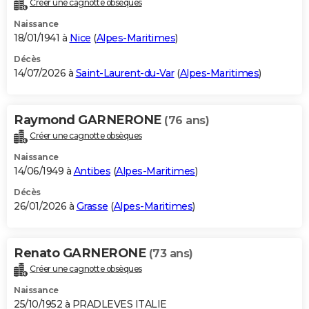
Créer une cagnotte obsèques
City break
Voyage de noces
Climat
Destinations
Voyage nature
Forum
+
PHOTO
Naissance
18/01/1941 à
Nice
(
Alpes-Maritimes
)
GUIDES D'ACHAT
Décès
14/07/2026 à
Saint-Laurent-du-Var
(
Alpes-Maritimes
)
BONS PLANS
CARTE DE VOEUX
Raymond GARNERONE
(76 ans)
Carte Bonne année
Carte Pâques
Carte de Noël
Carte Saint-Valentin
Carte d'anniversaire
DICTIONNAIRE
Créer une cagnotte obsèques
Biographies
Expressions
Dictionnaire
Citations
Proverbes
PROGRAMME TV
Naissance
14/06/1949 à
Antibes
(
Alpes-Maritimes
)
COPAINS D'AVANT
Décès
26/01/2026 à
Grasse
(
Alpes-Maritimes
)
Se connecter
Collèges
Universités
Service militaire
S'inscrire
Lycées
Primaires
Entreprises
Avis de recherche
AVIS DE DÉCÈS
FORUM
Renato GARNERONE
(73 ans)
Lifestyle
Sport
Television
Cinema
Bricolage
Culture
Auto
Voyage
Créer une cagnotte obsèques
Naissance
25/10/1952 à PRADLEVES ITALIE