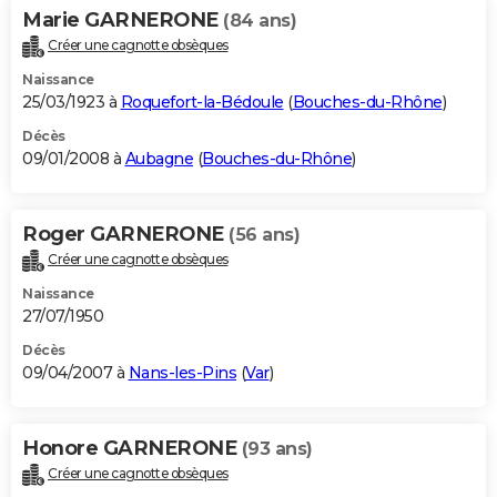
Marie GARNERONE
(84 ans)
Créer une cagnotte obsèques
Naissance
25/03/1923 à
Roquefort-la-Bédoule
(
Bouches-du-Rhône
)
Décès
09/01/2008 à
Aubagne
(
Bouches-du-Rhône
)
Roger GARNERONE
(56 ans)
Créer une cagnotte obsèques
Naissance
27/07/1950
Décès
09/04/2007 à
Nans-les-Pins
(
Var
)
Honore GARNERONE
(93 ans)
Créer une cagnotte obsèques