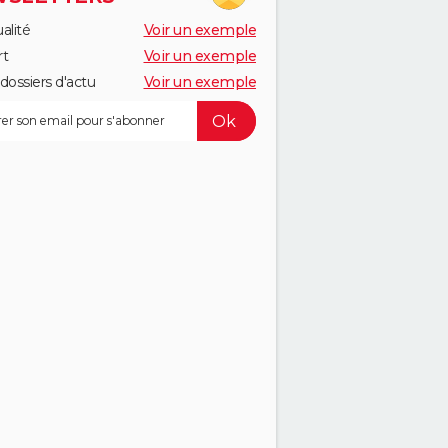
alité
Voir un exemple
rt
Voir un exemple
dossiers d'actu
Voir un exemple