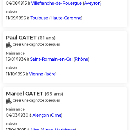
04/08/1915 à
Villefranche-de-Rouergue
(
Aveyron
)
Décès
11/09/1996 à
Toulouse
(
Haute-Garonne
)
Paul GATET
(61 ans)
Créer une cagnotte obsèques
Naissance
13/01/1934 à
Saint-Romain-en-Gal
(
Rhône
)
Décès
11/10/1995 à
Vienne
(
Isère
)
Marcel GATET
(65 ans)
Créer une cagnotte obsèques
Naissance
04/03/1930 à
Alençon
(
Orne
)
Décès