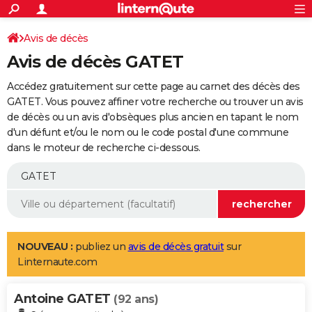
ACTUALITÉS
Connexion
S'inscrire
Avis de décès
Rechercher
Société
Education
Villes
Politique
Faits Divers
Monde
+
SPORT
Avis de décès GATET
Football
Cyclisme
Forum
Coupe du monde 2026
Tennis
Rugby
CULTURE
Accédez gratuitement sur cette page au carnet des décès des
TNT
Cinéma
Musique
Programme TV
Streaming
Sorties cinéma
+
GATET. Vous pouvez affiner votre recherche ou trouver un avis
FINANCE
de décès ou un avis d'obsèques plus ancien en tapant le nom
Impôts
Immobilier
Banque
Crédit
Retraite
Epargne
Risques naturels par ville
Assurance
AUTO
d'un défunt et/ou le nom ou le code postal d'une commune
dans le moteur de recherche ci-dessous.
Réserver un essai
Berlines
Forum auto
Essais
Citadines
SUV
+
HIGH-TECH
Meilleur smartphone
Ordinateurs
Guide high-tech
Mobiles
Internet
Jeux vidéo
+
BRICOLAGE
Aménagement intérieur
Cuisine
Jardinage
+
Forum
Extérieur
Salle de bains
Rangement
WEEK-END
Escapades
Expositions
Week-end nature
Guides de France
Patrimoine
Musées
+
LIFESTYLE
NOUVEAU :
publiez un
avis de décès gratuit
sur
Linternaute.com
Bien-être
Mode
+
Art de vivre
Loisirs
Modes de vie
SANTE
Antoine GATET
Guide de la santé
Médicaments
+
Alimentation
Maladies
Sommeil
(92 ans)
VOYAGE