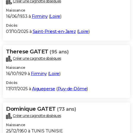
Créer une cagnotte obsèques
City break
Voyage de noces
Climat
Destinations
Voyage nature
Forum
+
PHOTO
Naissance
16/06/1933 à
Firminy
(
Loire
)
GUIDES D'ACHAT
Décès
07/10/2025 à
Saint-Priest-en-Jarez
(
Loire
)
BONS PLANS
CARTE DE VOEUX
Therese GATET
(95 ans)
Carte Bonne année
Carte Pâques
Carte de Noël
Carte Saint-Valentin
Carte d'anniversaire
DICTIONNAIRE
Créer une cagnotte obsèques
Biographies
Expressions
Dictionnaire
Citations
Proverbes
PROGRAMME TV
Naissance
16/10/1929 à
Firminy
(
Loire
)
COPAINS D'AVANT
Décès
17/07/2025 à
Aigueperse
(
Puy-de-Dôme
)
Se connecter
Collèges
Universités
Service militaire
S'inscrire
Lycées
Primaires
Entreprises
Avis de recherche
AVIS DE DÉCÈS
FORUM
Dominique GATET
(73 ans)
Lifestyle
Sport
Television
Cinema
Bricolage
Culture
Auto
Voyage
Créer une cagnotte obsèques
Naissance
25/12/1950 à TUNIS TUNISIE